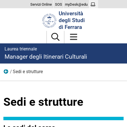
Servizi Online
SOS
myDesk@edu
Cerca
Università
nel
degli Studi
sito
di Ferrara
Laurea triennale
Manager degli Itinerari Culturali
Sedi e strutture
Studiare
Sedi e strutture