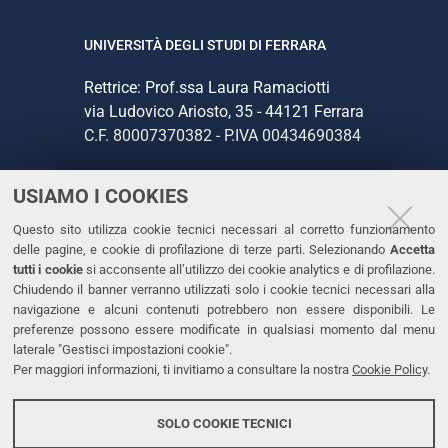
UNIVERSITÀ DEGLI STUDI DI FERRARA
Rettrice: Prof.ssa Laura Ramaciotti
via Ludovico Ariosto, 35 - 44121 Ferrara
C.F. 80007370382 - P.IVA 00434690384
USIAMO I COOKIES
CONTATTI
Questo sito utilizza cookie tecnici necessari al corretto funzionamento
Tel. +39 0532 293111
delle pagine, e cookie di profilazione di terze parti. Selezionando
Accetta
Fax. +39 0532 293031
tutti i cookie
si acconsente all’utilizzo dei cookie analytics e di profilazione.
PEC
Chiudendo il banner verranno utilizzati solo i cookie tecnici necessari alla
navigazione e alcuni contenuti potrebbero non essere disponibili. Le
preferenze possono essere modificate in qualsiasi momento dal menu
LINKS
laterale "Gestisci impostazioni cookie".
Per maggiori informazioni, ti invitiamo a consultare la nostra
Cookie Policy
.
Accessibilità
Dichiarazione di accessibilità
SOLO COOKIE TECNICI