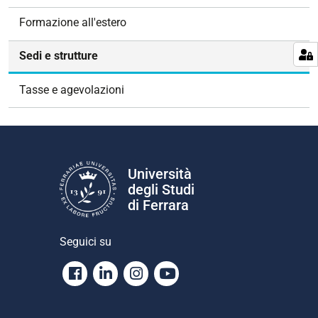
g
Formazione all'estero
a
z
Sedi e strutture
i
o
Tasse e agevolazioni
n
e
Università
degli Studi
di Ferrara
Seguici su
Facebook
Linkedin
Instagram
Youtube