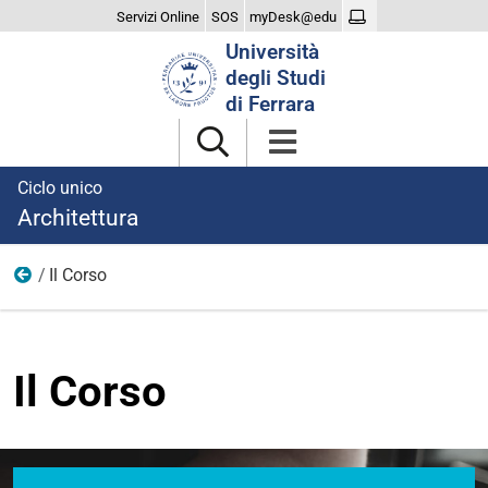
Servizi Online
SOS
myDesk@edu
Cerca
Università
nel
degli Studi
sito
di Ferrara
Ciclo unico
Architettura
Il Corso
Home
Il Corso