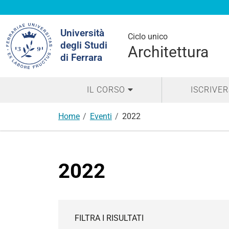
Cerca
Università
nel
Ciclo unico
degli Studi
sito
Architettura
di Ferrara
IL CORSO
ISCRIVER
Home
Eventi
2022
2022
FILTRA I RISULTATI