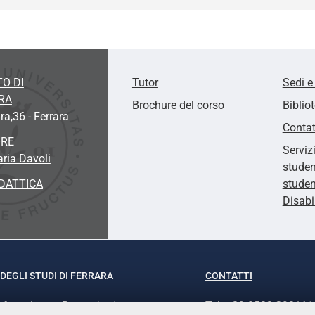
O DI
Tutor
Sedi e
RA
Brochure del corso
Biblio
ra,36 - Ferrara
Contat
ORE
Serviz
aria Davoli
studen
DATTICA
studen
Disabi
DEGLI STUDI DI FERRARA
CONTATTI
rof.ssa Laura Ramaciotti
Tel. +39 0532 293111