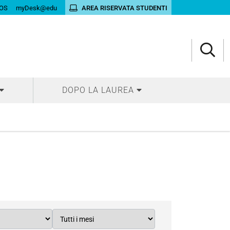
OS
myDesk@edu
AREA RISERVATA STUDENTI
DOPO LA LAUREA