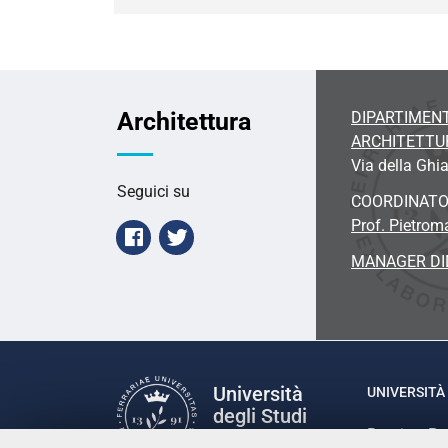
Architettura
DIPARTIMENT
ARCHITETTU
Via della Ghia
Seguici su
COORDINAT
Prof. Pietrom
Facebook
Twitter
MANAGER DI
Università
UNIVERSITÀ 
degli Studi
Rettrice: P
di Ferrara