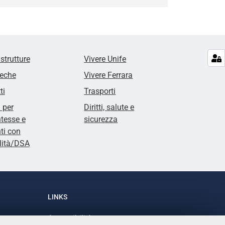
 strutture
Vivere Unife
teche
Vivere Ferrara
ti
Trasporti
i per
Diritti, salute e
tesse e
sicurezza
ti con
lità/DSA
LINKS
Accessibilità