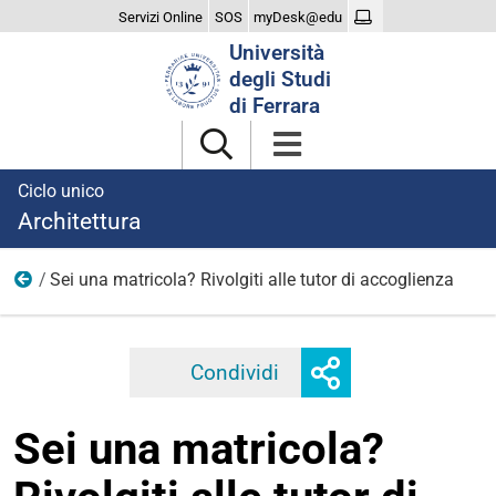
Servizi Online
SOS
myDesk@edu
Cerca
Università
nel
degli Studi
sito
di Ferrara
Ciclo unico
Architettura
Sei una matricola? Rivolgiti alle tutor di accoglienza
2023
Mostra
Condividi
Facebook
Twitter
Linkedi
o
nascondi
Sei una matricola?
opzioni
di
condivisione