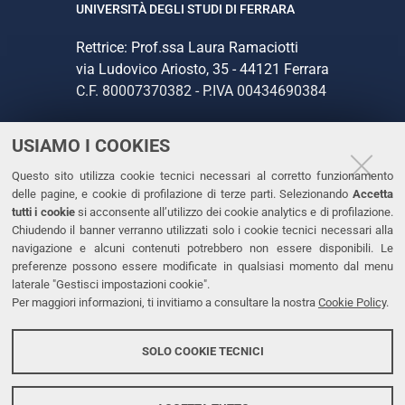
UNIVERSITÀ DEGLI STUDI DI FERRARA
Rettrice: Prof.ssa Laura Ramaciotti
via Ludovico Ariosto, 35 - 44121 Ferrara
C.F. 80007370382 - P.IVA 00434690384
USIAMO I COOKIES
CONTATTI
Questo sito utilizza cookie tecnici necessari al corretto funzionamento
Tel. +39 0532 293111
delle pagine, e cookie di profilazione di terze parti. Selezionando
Accetta
Fax. +39 0532 293031
tutti i cookie
si acconsente all’utilizzo dei cookie analytics e di profilazione.
PEC
Chiudendo il banner verranno utilizzati solo i cookie tecnici necessari alla
navigazione e alcuni contenuti potrebbero non essere disponibili. Le
preferenze possono essere modificate in qualsiasi momento dal menu
LINKS
laterale "Gestisci impostazioni cookie".
Per maggiori informazioni, ti invitiamo a consultare la nostra
Cookie Policy
.
Accessibilità
Dichiarazione di accessibilità
SOLO COOKIE TECNICI
Protezione dati personali
Cookies