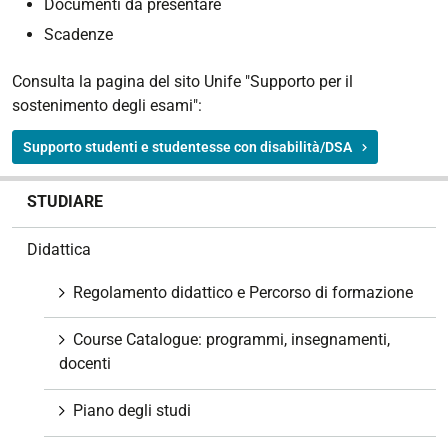
Documenti da presentare
Scadenze
Consulta la pagina del sito Unife "Supporto per il
sostenimento degli esami":
Supporto studenti e studentesse con disabilità/DSA
N
STUDIARE
a
v
Didattica
i
g
Regolamento didattico e Percorso di formazione
a
z
Course Catalogue: programmi, insegnamenti,
i
docenti
o
n
Piano degli studi
e