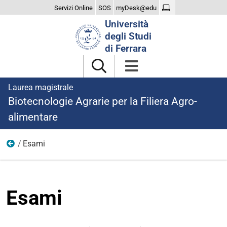
Servizi Online
SOS
myDesk@edu
Cerca
Università
nel
degli Studi
sito
di Ferrara
Laurea magistrale
Biotecnologie Agrarie per la Filiera Agro-
alimentare
Esami
Didattica
Esami