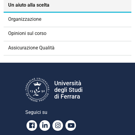
z
Un aiuto alla scelta
i
o
Organizzazione
n
e
Opinioni sul corso
Assicurazione Qualità
Università
degli Studi
di Ferrara
Seguici su
Facebook
Linkedin
Instagram
Youtube