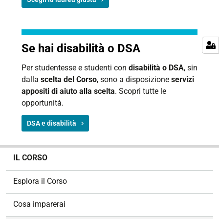
Se hai disabilità o DSA
Per studentesse e studenti con
disabilità o DSA
, sin
dalla
scelta del Corso
, sono a disposizione
servizi
appositi di aiuto alla scelta
. Scopri tutte le
opportunità.
DSA e disabilità
N
IL CORSO
a
v
Esplora il Corso
i
g
Cosa imparerai
a