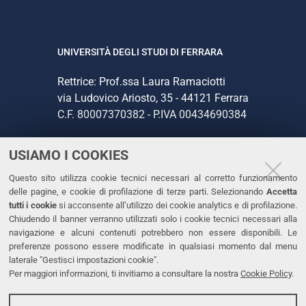
UNIVERSITÀ DEGLI STUDI DI FERRARA
Rettrice: Prof.ssa Laura Ramaciotti
via Ludovico Ariosto, 35 - 44121 Ferrara
C.F. 80007370382 - P.IVA 00434690384
USIAMO I COOKIES
CONTATTI
Questo sito utilizza cookie tecnici necessari al corretto funzionamento
Tel. +39 0532 293111
delle pagine, e cookie di profilazione di terze parti. Selezionando
Accetta
Fax. +39 0532 293031
tutti i cookie
si acconsente all’utilizzo dei cookie analytics e di profilazione.
PEC
Chiudendo il banner verranno utilizzati solo i cookie tecnici necessari alla
navigazione e alcuni contenuti potrebbero non essere disponibili. Le
preferenze possono essere modificate in qualsiasi momento dal menu
LINKS
laterale "Gestisci impostazioni cookie".
Per maggiori informazioni, ti invitiamo a consultare la nostra
Cookie Policy
.
Accessibilità