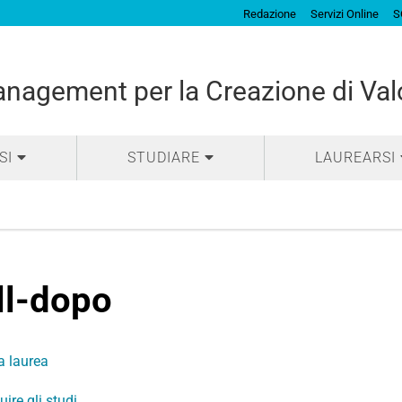
Redazione
Servizi Online
S
nagement per la Creazione di Val
SI
STUDIARE
LAUREARSI
ll-dopo
a laurea
ire gli studi