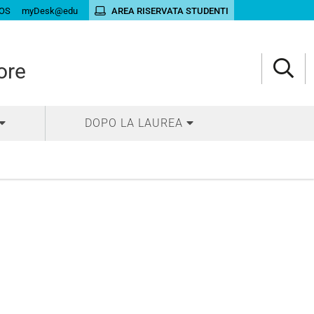
OS
myDesk@edu
AREA RISERVATA STUDENTI
ore
DOPO LA LAUREA