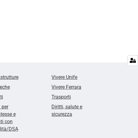
 strutture
Vivere Unife
teche
Vivere Ferrara
ti
Trasporti
i per
Diritti, salute e
tesse e
sicurezza
ti con
lità/DSA