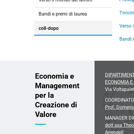
i
o
Tiroci
Bandi e premi di laurea
n
Verso 
e
coll-dopo
Bandi 
Economia e
DIPARTIMENT
ECONOMIA 
Management
Via Voltapale
per la
COORDINAT
Creazione di
Prof. Domeni
Valore
MANAGER DI
dott.ssa Theo
Arrendell