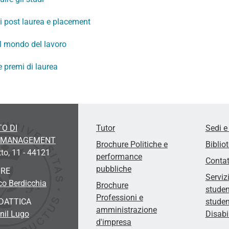
ni post laurea e placement
il mondo del lavoro
e premi di laurea
O DI
Tutor
Sedi e
E MANAGEMENT
Brochure Politiche e
Biblio
tto, 11 - 44121
performance
Contat
pubbliche
ORE
Serviz
co Berdicchia
Brochure
studen
Professioni e
DATTICA
studen
amministrazione
nil Lugo
Disabi
d'impresa