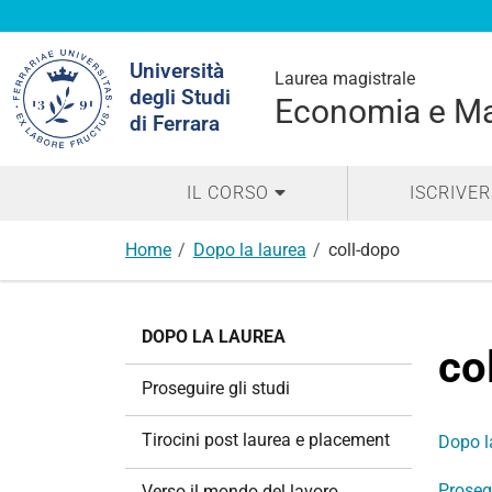
Cerca
Università
nel
Laurea magistrale
degli Studi
sito
Economia e Ma
di Ferrara
IL CORSO
ISCRIVER
Home
Dopo la laurea
coll-dopo
N
DOPO LA LAUREA
a
co
v
Proseguire gli studi
i
g
Tirocini post laurea e placement
Dopo l
a
z
Prosegu
Verso il mondo del lavoro