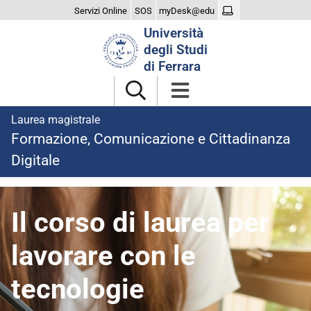
Servizi Online
SOS
myDesk@edu
Cerca
Università
nel
degli Studi
sito
di Ferrara
Laurea magistrale
Formazione, Comunicazione e Cittadinanza
Digitale
homepage
Il corso di laurea per
lavorare con le
tecnologie