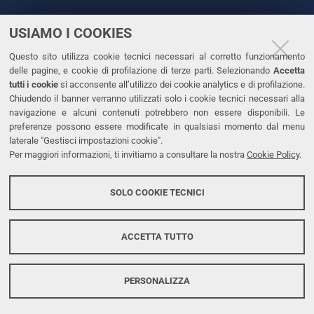
USIAMO I COOKIES
CONTATTI
Questo sito utilizza cookie tecnici necessari al corretto funzionamento
Tel. +39 0532 293111
delle pagine, e cookie di profilazione di terze parti. Selezionando
Accetta
Fax. +39 0532 293031
tutti i cookie
si acconsente all’utilizzo dei cookie analytics e di profilazione.
PEC
Chiudendo il banner verranno utilizzati solo i cookie tecnici necessari alla
navigazione e alcuni contenuti potrebbero non essere disponibili. Le
preferenze possono essere modificate in qualsiasi momento dal menu
LINKS
laterale "Gestisci impostazioni cookie".
Per maggiori informazioni, ti invitiamo a consultare la nostra
Cookie Policy
.
Accessibilità
Dichiarazione di accessibilità
SOLO COOKIE TECNICI
Protezione dati personali
Cookies
ACCETTA TUTTO
PERSONALIZZA
Copyright @ 2026, Università di Ferrara