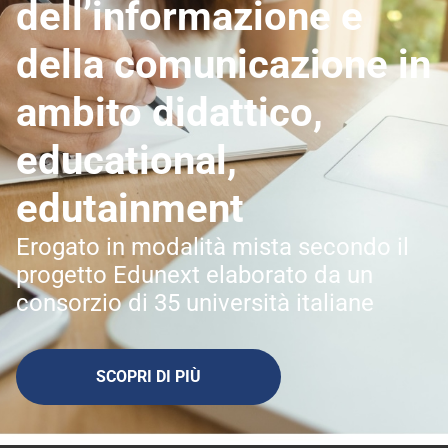
dell’informazione e
della comunicazione in
ambito didattico,
educational,
edutainment
Erogato in modalità mista secondo il
progetto Edunext elaborato da un
consorzio di 35 università italiane
SCOPRI DI PIÙ