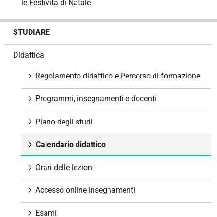
le Festività di Natale
N
STUDIARE
a
v
Didattica
i
g
Regolamento didattico e Percorso di formazione
a
z
Programmi, insegnamenti e docenti
i
o
Piano degli studi
n
e
Calendario didattico
Orari delle lezioni
Accesso online insegnamenti
Esami