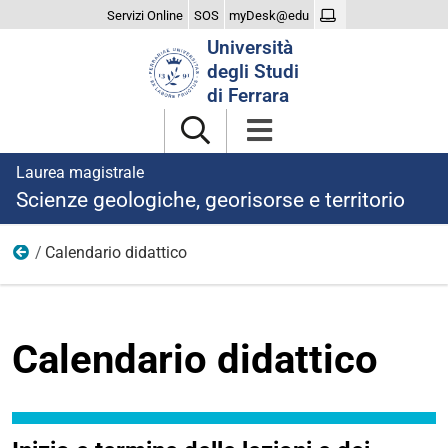
Servizi Online
SOS
myDesk@edu
Cerca
Università
nel
degli Studi
sito
di Ferrara
Laurea magistrale
Scienze geologiche, georisorse e territorio
Calendario didattico
Didattica
Calendario didattico