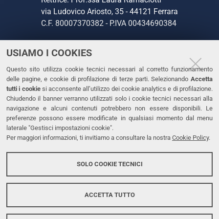
via Ludovico Ariosto, 35 - 44121 Ferrara
C.F. 80007370382 - P.IVA 00434690384
USIAMO I COOKIES
CONTATTI
Questo sito utilizza cookie tecnici necessari al corretto funzionamento
Tel. +39 0532 293111
delle pagine, e cookie di profilazione di terze parti. Selezionando
Accetta
Fax. +39 0532 293031
tutti i cookie
si acconsente all’utilizzo dei cookie analytics e di profilazione.
PEC
Chiudendo il banner verranno utilizzati solo i cookie tecnici necessari alla
navigazione e alcuni contenuti potrebbero non essere disponibili. Le
preferenze possono essere modificate in qualsiasi momento dal menu
LINKS
laterale "Gestisci impostazioni cookie".
Per maggiori informazioni, ti invitiamo a consultare la nostra
Cookie Policy
.
Accessibilità
Dichiarazione di accessibilità
SOLO COOKIE TECNICI
Protezione dati personali
Cookies
ACCETTA TUTTO