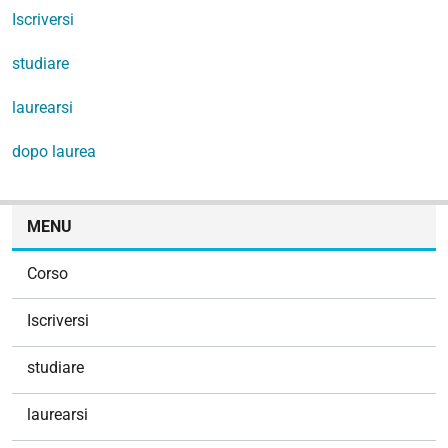
Iscriversi
studiare
laurearsi
dopo laurea
N
MENU
a
v
Corso
i
g
Iscriversi
a
z
studiare
i
o
laurearsi
n