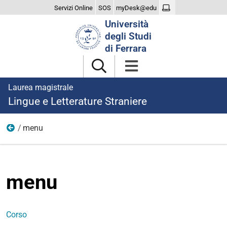
Servizi Online
SOS
myDesk@edu
Cerca
Università
nel
degli Studi
sito
di Ferrara
Laurea magistrale
Lingue e Letterature Straniere
menu
Home
menu
Corso