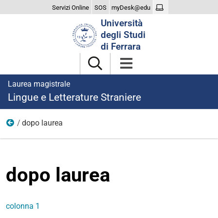
Servizi Online
SOS
myDesk@edu
Cerca
Università
nel
degli Studi
sito
di Ferrara
Laurea magistrale
Lingue e Letterature Straniere
dopo laurea
menu
dopo laurea
colonna 1