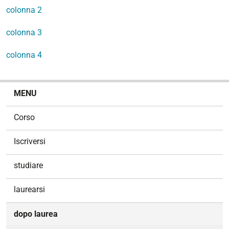
colonna 2
colonna 3
colonna 4
N
MENU
a
v
Corso
i
g
Iscriversi
a
z
studiare
i
o
laurearsi
n
e
dopo laurea