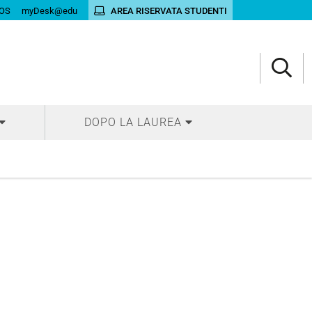
OS
myDesk@edu
AREA RISERVATA STUDENTI
DOPO LA LAUREA