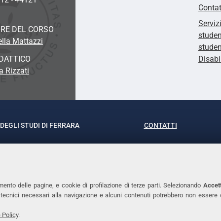
Contat
Serviz
RE DEL CORSO
studen
ella Mattazzi
studen
DATTICO
Disabi
a Rizzati
DEGLI STUDI DI FERRARA
CONTATTI
rof.ssa Laura Ramaciotti
Tel. +39 0532 293111
o Ariosto, 35 - 44121 Ferrara
Fax. +39 0532 29303
370382 - P.IVA 00434690384
PEC
mento delle pagine, e cookie di profilazione di terze parti. Selezionando
Accett
ie tecnici necessari alla navigazione e alcuni contenuti potrebbero non essere
 Policy
.