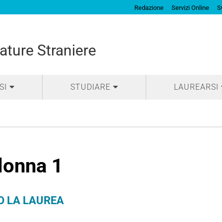
Redazione
Servizi Online
S
ature Straniere
SI
STUDIARE
LAUREARSI
lonna 1
O LA LAUREA