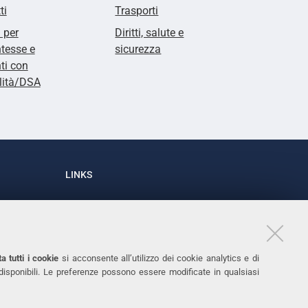
ti
Trasporti
i per
Diritti, salute e
tesse e
sicurezza
ti con
lità/DSA
LINKS
Accessibilità
1
Dichiarazione di accessibilità
Protezione dati personali
a tutti i cookie
si acconsente all’utilizzo dei cookie analytics e di
Cookies
 disponibili. Le preferenze possono essere modificate in qualsiasi