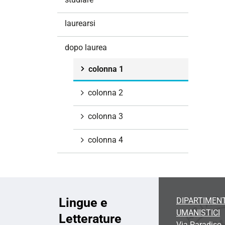
i
o
laurearsi
n
e
dopo laurea
colonna 1
colonna 2
colonna 3
colonna 4
Lingue e
DIPARTIMENT
UMANISTICI
Letterature
Via Paradiso,