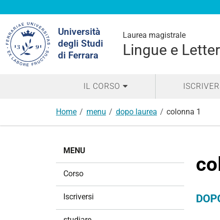
Cerca
Università
nel
Laurea magistrale
degli Studi
sito
Lingue e Letter
di Ferrara
IL CORSO
ISCRIVER
Home
menu
dopo laurea
colonna 1
N
MENU
a
co
v
Corso
i
g
Iscriversi
DOP
a
z
studiare