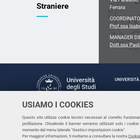
Straniere
Ferrara
COORDINATO
Prof.ssa Isab
MANAGER DI
Dott.ssa Paol
Università
UNIVERSITÀ 
degli Studi
Rettrice: P
di Ferrara
via Ludovic
USIAMO I COOKIES
C.F. 80007
Seguici su
Questo sito utilizza cookie tecnici necessari al corretto funziona
Facebook
Linkedin
Instagram
Youtube
profilazione. Chiudendo il banner verranno utilizzati solo i cook
momento dal menu laterale "Gestisci impostazioni cookie".
Per maggiori informazioni, ti invitiamo a consultare la nostra
Cookie