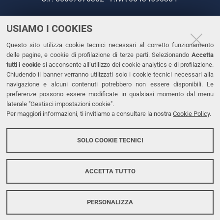
USIAMO I COOKIES
CONTATTI
Questo sito utilizza cookie tecnici necessari al corretto funzionamento
Tel. +39 0532 293111
delle pagine, e cookie di profilazione di terze parti. Selezionando
Accetta
Fax. +39 0532 293031
tutti i cookie
si acconsente all’utilizzo dei cookie analytics e di profilazione.
PEC
Chiudendo il banner verranno utilizzati solo i cookie tecnici necessari alla
navigazione e alcuni contenuti potrebbero non essere disponibili. Le
preferenze possono essere modificate in qualsiasi momento dal menu
LINKS
laterale "Gestisci impostazioni cookie".
Per maggiori informazioni, ti invitiamo a consultare la nostra
Cookie Policy
.
Accessibilità
Dichiarazione di accessibilità
SOLO COOKIE TECNICI
Protezione dati personali
Cookies
ACCETTA TUTTO
PERSONALIZZA
Copyright @ 2026, Università di Ferrara