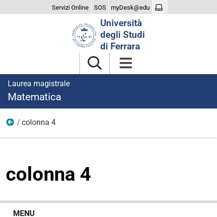
Servizi Online
SOS
myDesk@edu
Cerca
Università
nel
degli Studi
sito
di Ferrara
Laurea magistrale
Matematica
colonna 4
Iscriversi
colonna 4
N
MENU