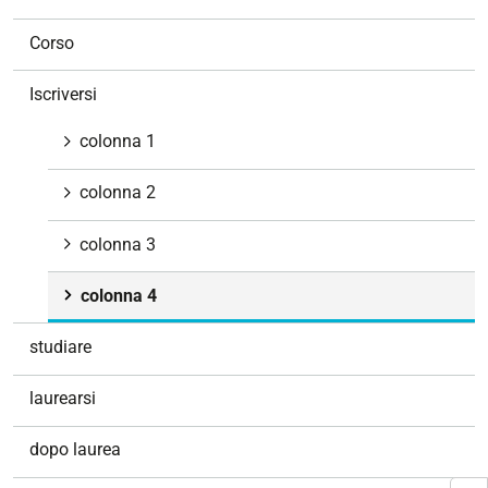
a
v
Corso
i
g
Iscriversi
a
z
colonna 1
i
o
colonna 2
n
e
colonna 3
colonna 4
studiare
laurearsi
dopo laurea