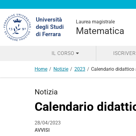
Cerca
Università
nel
Laurea magistrale
degli Studi
sito
Matematica
di Ferrara
IL CORSO
ISCRIVER
Home
Notizie
2023
Calendario didattico
Notizia
Calendario didatti
28/04/2023
AVVISI