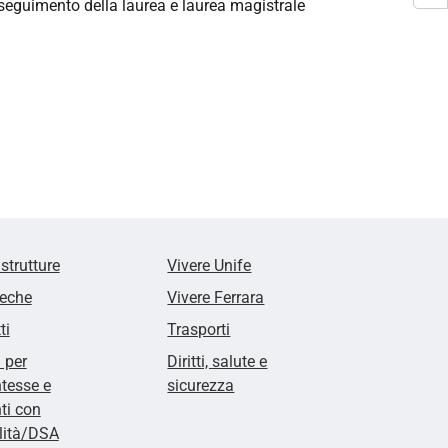
onseguimento della laurea e laurea magistrale
 strutture
Vivere Unife
teche
Vivere Ferrara
ti
Trasporti
i per
Diritti, salute e
tesse e
sicurezza
ti con
lità/DSA