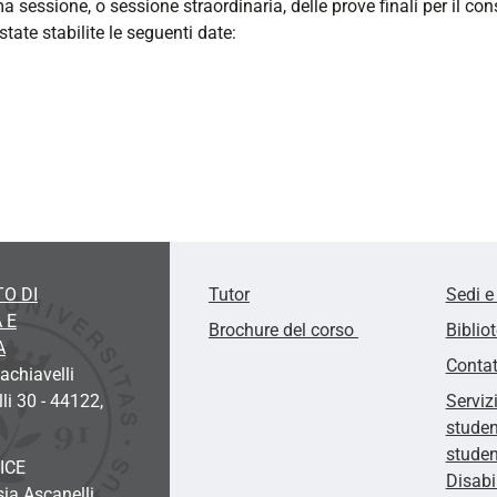
ma sessione, o sessione straordinaria, delle prove finali per il c
ate stabilite le seguenti date:
O DI
Tutor
Sedi e
 E
Brochure del corso
Biblio
A
Contat
chiavelli
li 30 - 44122,
Serviz
studen
studen
ICE
Disabi
sia Ascanelli