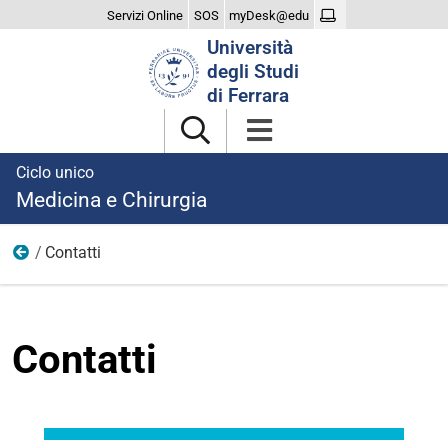
Servizi Online
SOS
myDesk@edu
Cerca
Università
nel
degli Studi
sito
di Ferrara
Ciclo unico
Medicina e Chirurgia
Contatti
Il Corso
Contatti