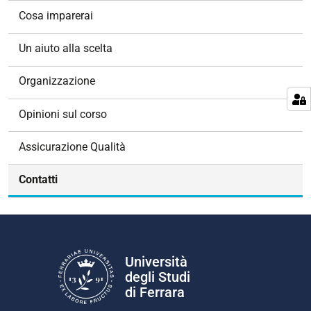
g
Cosa imparerai
a
z
Un aiuto alla scelta
i
o
Organizzazione
n
e
Opinioni sul corso
Assicurazione Qualità
Contatti
Università
degli Studi
di Ferrara