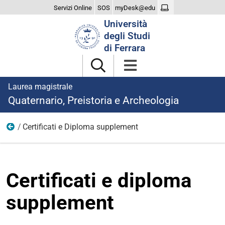
Servizi Online
SOS
myDesk@edu
Cerca
Università
nel
degli Studi
sito
di Ferrara
Laurea magistrale
Quaternario, Preistoria e Archeologia
Certificati e Diploma supplement
Laurearsi
Certificati e diploma
supplement