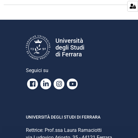
n
e
Università
degli Studi
di Ferrara
Seguici su
Facebook
Linkedin
Instagram
Youtube
UNIVERSITÀ DEGLI STUDI DI FERRARA
Rettrice: Prof.ssa Laura Ramaciotti
via Ludovico Ariosto, 35 - 44121 Ferrara