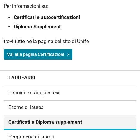
Per informazioni su:
Certificati e autocertificazioni
Diploma Supplement
trovi tutto nella pagina del sito di Unife
Vai alla pagina Certificazioni
N
LAUREARSI
a
v
Tirocini e stage per tesi
i
g
Esame di laurea
a
z
Certificati e Diploma supplement
i
o
Pergamena di laurea