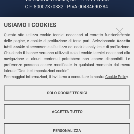
C.F. 80007370382 - P.IVA 00434690384
USIAMO I COOKIES
CONTATTI
Questo sito utilizza cookie tecnici necessari al corretto funzionamento
Tel. +39 0532 293111
delle pagine, e cookie di profilazione di terze parti. Selezionando
Accetta
Fax. +39 0532 293031
tutti i cookie
si acconsente all’utilizzo dei cookie analytics e di profilazione.
PEC
Chiudendo il banner verranno utilizzati solo i cookie tecnici necessari alla
navigazione e alcuni contenuti potrebbero non essere disponibili. Le
preferenze possono essere modificate in qualsiasi momento dal menu
LINKS
laterale "Gestisci impostazioni cookie".
Per maggiori informazioni, ti invitiamo a consultare la nostra
Cookie Policy
.
Accessibilità
Dichiarazione di accessibilità
SOLO COOKIE TECNICI
Protezione dati personali
Cookies
ACCETTA TUTTO
PERSONALIZZA