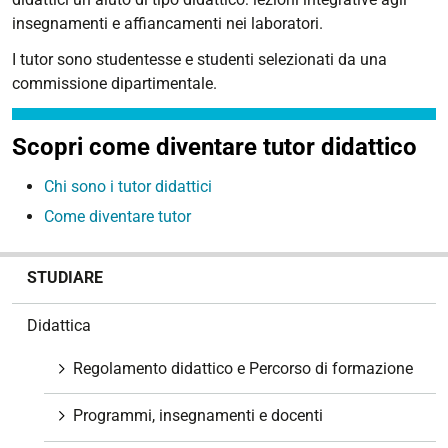
insegnamenti e affiancamenti nei laboratori.
I tutor sono studentesse e studenti selezionati da una
commissione dipartimentale.
Scopri come diventare tutor didattico
Chi sono i tutor didattici
Come diventare tutor
N
STUDIARE
a
v
Didattica
i
g
Regolamento didattico e Percorso di formazione
a
z
Programmi, insegnamenti e docenti
i