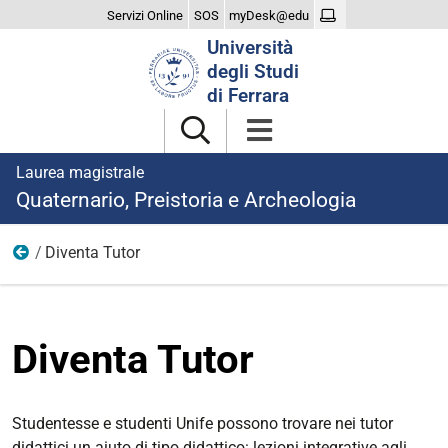
Servizi Online
SOS
myDesk@edu
Cerca
Università
nel
degli Studi
sito
di Ferrara
Laurea magistrale
Quaternario, Preistoria e Archeologia
Diventa Tutor
Didattica
Diventa Tutor
Studentesse e studenti Unife possono trovare nei tutor
didattici un aiuto di tipo didattico: lezioni integrative agli