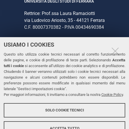
UNIVERSITÀ DEGLI STUDI DI FERRARA
Rettrice: Prof.ssa Laura Ramaciotti
via Ludovico Ariosto, 35 - 44121 Ferrara
C.F. 80007370382 - P.IVA 00434690384
USIAMO I COOKIES
CONTATTI
Questo sito utilizza cookie tecnici necessari al corretto funzionamento
Tel. +39 0532 293111
delle pagine, e cookie di profilazione di terze parti. Selezionando
Accetta
Fax. +39 0532 293031
tutti i cookie
si acconsente all’utilizzo dei cookie analytics e di profilazione.
PEC
Chiudendo il banner verranno utilizzati solo i cookie tecnici necessari alla
navigazione e alcuni contenuti potrebbero non essere disponibili. Le
preferenze possono essere modificate in qualsiasi momento dal menu
LINKS
laterale "Gestisci impostazioni cookie".
Per maggiori informazioni, ti invitiamo a consultare la nostra
Cookie Policy
.
Accessibilità
Dichiarazione di accessibilità
SOLO COOKIE TECNICI
Protezione dati personali
Cookies
ACCETTA TUTTO