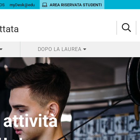
OS
myDesk@edu
AREA RISERVATA STUDENTI
ttata
DOPO LA LAUREA
attività