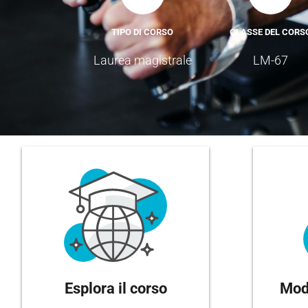
TIPO DI CORSO
CLASSE DEL CORS
Laurea magistrale
LM-67
Esplora il corso
Moda