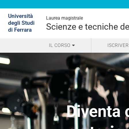
Cerca
Università
Laurea magistrale
nel
degli Studi
Scienze e tecniche del
sito
di Ferrara
IL CORSO
ISCRIVER
homepage
Diventa 