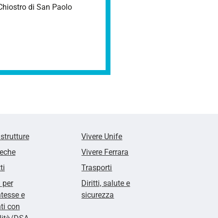
Chiostro di San Paolo
 strutture
Vivere Unife
teche
Vivere Ferrara
ti
Trasporti
i per
Diritti, salute e
tesse e
sicurezza
ti con