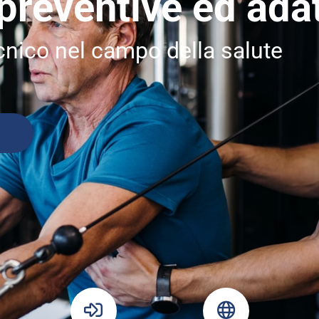
preventive ed ada
cnico nel campo della salute