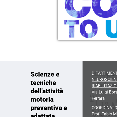
Scienze e
DIPARTIMENT
NEUROSCIEN
tecniche
RIABILITAZI
dell'attività
Via Luigi Bors
motoria
Ferrara
preventiva e
COORDINATO
Prof. Fabio M
adattata