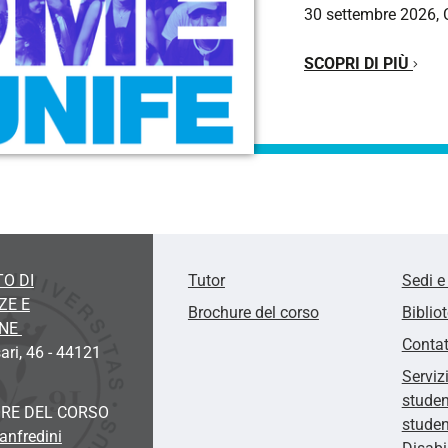
30 settembre 2026, 
SCOPRI DI PIÙ
O DI
Tutor
Sedi e
ZE E
Brochure del corso
Biblio
ONE
Contat
ari, 46 - 44121
Serviz
studen
RE DEL CORSO
studen
anfredini