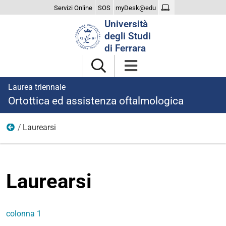
Servizi Online
SOS
myDesk@edu
Cerca
Università
nel
degli Studi
sito
di Ferrara
Laurea triennale
Ortottica ed assistenza oftalmologica
Laurearsi
menu
Laurearsi
colonna 1