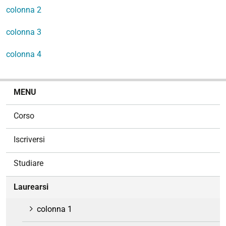
colonna 2
colonna 3
colonna 4
N
MENU
a
v
Corso
i
g
Iscriversi
a
z
Studiare
i
o
Laurearsi
n
e
colonna 1