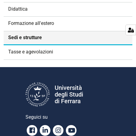
v
Didattica
i
g
Formazione all'estero
a
z
Sedi e strutture
i
o
Tasse e agevolazioni
n
e
Università
degli Studi
di Ferrara
Seguici su
Facebook
Linkedin
Instagram
Youtube