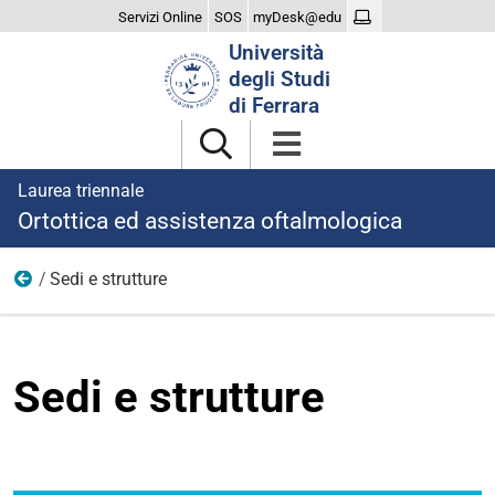
Servizi Online
SOS
myDesk@edu
Cerca
Università
nel
degli Studi
sito
di Ferrara
Laurea triennale
Ortottica ed assistenza oftalmologica
Sedi e strutture
Studiare
Sedi e strutture