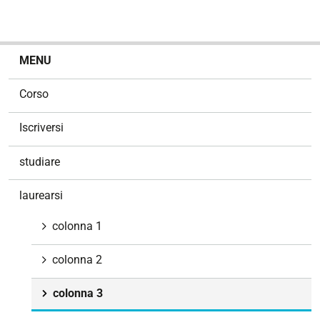
N
MENU
a
v
Corso
i
g
Iscriversi
a
z
studiare
i
o
laurearsi
n
e
colonna 1
colonna 2
colonna 3