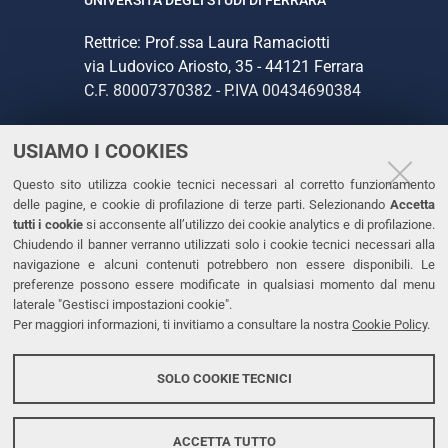
Rettrice: Prof.ssa Laura Ramaciotti
via Ludovico Ariosto, 35 - 44121 Ferrara
C.F. 80007370382 - P.IVA 00434690384
USIAMO I COOKIES
CONTATTI
Questo sito utilizza cookie tecnici necessari al corretto funzionamento
Tel. +39 0532 293111
delle pagine, e cookie di profilazione di terze parti. Selezionando
Accetta
Fax. +39 0532 293031
tutti i cookie
si acconsente all’utilizzo dei cookie analytics e di profilazione.
PEC
Chiudendo il banner verranno utilizzati solo i cookie tecnici necessari alla
navigazione e alcuni contenuti potrebbero non essere disponibili. Le
preferenze possono essere modificate in qualsiasi momento dal menu
LINKS
laterale "Gestisci impostazioni cookie".
Per maggiori informazioni, ti invitiamo a consultare la nostra
Cookie Policy
.
Accessibilità
Dichiarazione di accessibilità
SOLO COOKIE TECNICI
Protezione dati personali
Cookies
ACCETTA TUTTO