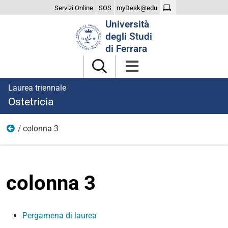
Servizi Online
SOS
myDesk@edu
Cerca
Università
nel
degli Studi
sito
di Ferrara
Laurea triennale
Ostetricia
colonna 3
laurearsi
colonna 3
Pergamena di laurea