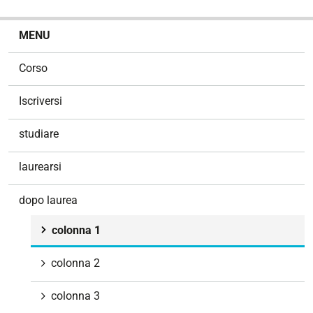
N
MENU
a
v
Corso
i
g
Iscriversi
a
z
studiare
i
o
laurearsi
n
e
dopo laurea
colonna 1
colonna 2
colonna 3