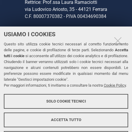
Rettrice: Prof.ssa Laura Ramaciotti
via Ludovico Ariosto, 35 - 44121 Ferrara
C.F. 80007370382 - P.IVA 00434690384
USIAMO I COOKIES
CONTATTI
Questo sito utilizza cookie tecnici necessari al corretto funzionamento
Tel. +39 0532 293111
delle pagine, e cookie di profilazione di terze parti. Selezionando
Accetta
Fax. +39 0532 293031
tutti i cookie
si acconsente all’utilizzo dei cookie analytics e di profilazione.
PEC
Chiudendo il banner verranno utilizzati solo i cookie tecnici necessari alla
navigazione e alcuni contenuti potrebbero non essere disponibili. Le
preferenze possono essere modificate in qualsiasi momento dal menu
LINKS
laterale "Gestisci impostazioni cookie".
Per maggiori informazioni, ti invitiamo a consultare la nostra
Cookie Policy
.
Accessibilità
Dichiarazione di accessibilità
SOLO COOKIE TECNICI
Protezione dati personali
Cookies
ACCETTA TUTTO