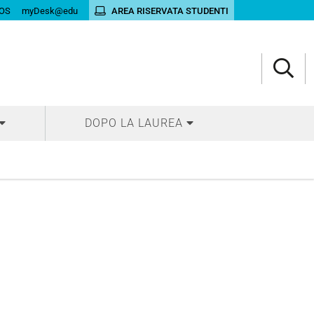
OS
myDesk@edu
AREA RISERVATA STUDENTI
DOPO LA LAUREA