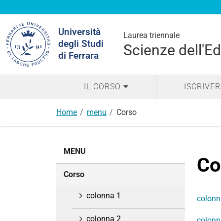
Cerca
Università
nel
Laurea triennale
degli Studi
sito
Scienze dell'E
di Ferrara
IL CORSO
ISCRIVER
Home
menu
Corso
N
MENU
a
Co
v
Corso
i
g
colonna 1
colonn
a
z
colonna 2
colonn