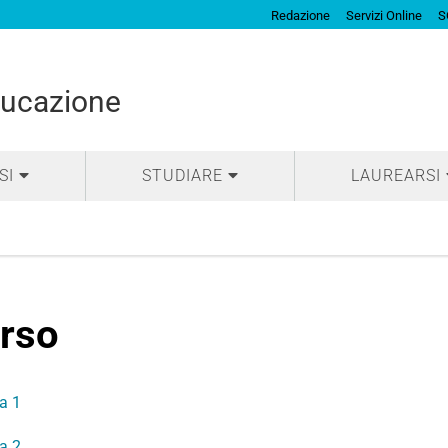
Redazione
Servizi Online
S
ducazione
SI
STUDIARE
LAUREARSI
rso
a 1
a 2