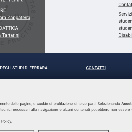
Contat
ORE
Serviz
ara Zappaterra
studen
DATTICA
studen
 Tartarini
Disabi
DEGLI STUDI DI FERRARA
CONTATTI
rof.ssa Laura Ramaciotti
Tel. +39 0532 293111
o Ariosto, 35 - 44121 Ferrara
Fax. +39 0532 29303
370382 - P.IVA 00434690384
PEC
mento delle pagine, e cookie di profilazione di terze parti. Selezionando
Accett
ie tecnici necessari alla navigazione e alcuni contenuti potrebbero non essere
 Policy
.