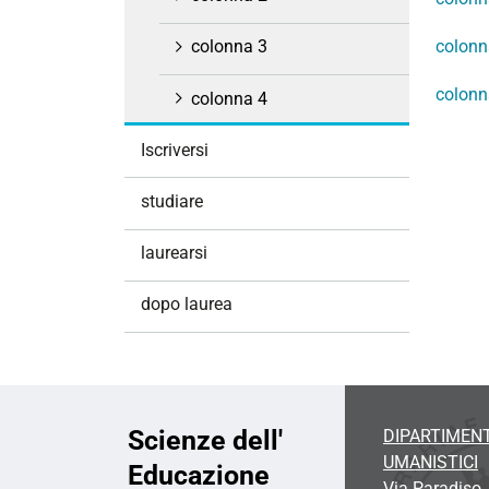
i
o
colonn
colonna 3
n
colonn
e
colonna 4
Iscriversi
studiare
laurearsi
dopo laurea
Scienze dell'
DIPARTIMENT
UMANISTICI
Educazione
Via Paradiso, 