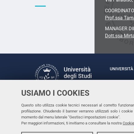
COORDINAT
Prof.ssa Tam
MANAGER DI
Dott.ssa Mirta
Università
UNIVERSITÀ 
degli Studi
Rettrice: P
di Ferrara
via Ludovic
USIAMO I COOKIES
C.F. 80007
Seguici su
Questo sito utilizza cookie tecnici necessari al corretto funziona
Facebook
Linkedin
Instagram
Youtube
profilazione. Chiudendo il banner verranno utilizzati solo i cook
momento dal menu laterale "Gestisci impostazioni cookie".
Per maggiori informazioni, ti invitiamo a consultare la nostra
Cookie