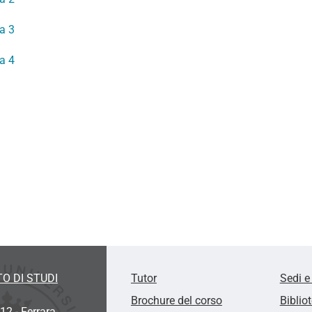
a 3
a 4
O DI STUDI
Tutor
Sedi e
Brochure del corso
Biblio
12 - Ferrara