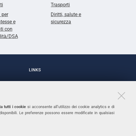
ti
Trasporti
i per
Diritti, salute e
tesse e
sicurezza
ti con
lità/DSA
LINKS
Accessibilità
1
Dichiarazione di accessibilità
Protezione dati personali
a tutti i cookie
si acconsente all’utilizzo dei cookie analytics e di
Cookies
 disponibili. Le preferenze possono essere modificate in qualsiasi