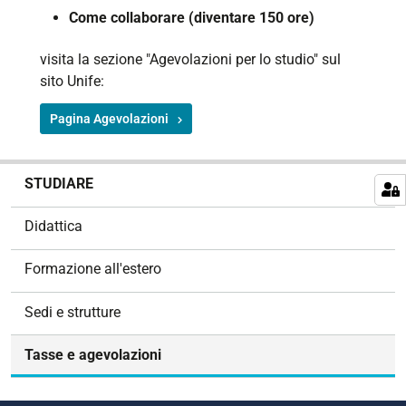
Come collaborare (diventare 150 ore)
visita la sezione "Agevolazioni per lo studio" sul
sito Unife:
Pagina Agevolazioni
N
STUDIARE
a
v
Didattica
i
g
Formazione all'estero
a
z
Sedi e strutture
i
o
Tasse e agevolazioni
n
e