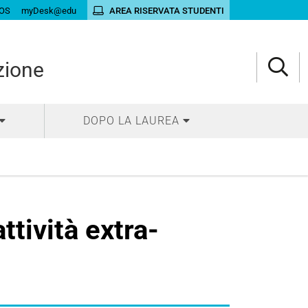
OS
myDesk@edu
AREA RISERVATA STUDENTI
zione
DOPO LA LAUREA
ttività extra-