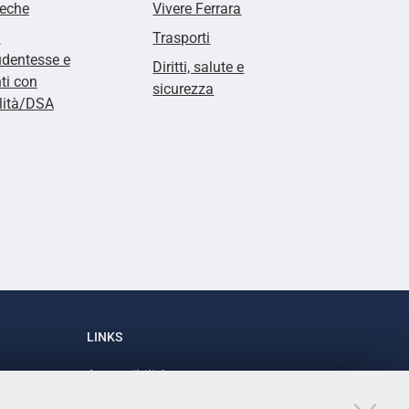
teche
Vivere Ferrara
i
Trasporti
udentesse e
Diritti, salute e
ti con
sicurezza
lità/DSA
LINKS
Accessibilità
1
Dichiarazione di accessibilità