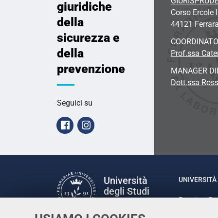
GIURISPRUD
giuridiche
Corso Ercole I
della
44121 Ferrar
sicurezza e
COORDINATO
della
Prof.ssa Cate
prevenzione
MANAGER DI
Dott.ssa Ross
Seguici su
Facebook
Instagram
Università
UNIVERSITÀ 
degli Studi
Rettrice: P
di Ferrara
via Ludovic