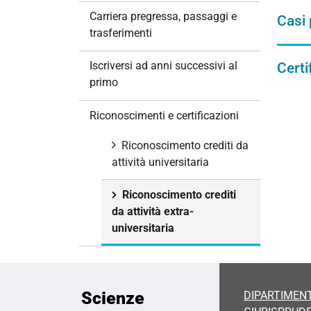
i
Carriera pregressa, passaggi e
Casi 
o
trasferimenti
n
e
Iscriversi ad anni successivi al
Certi
primo
Riconoscimenti e certificazioni
Riconoscimento crediti da
attività universitaria
Riconoscimento crediti
da attività extra-
universitaria
Scienze
DIPARTIMENT