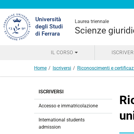
Cerca
Università
nel
Laurea triennale
degli Studi
sito
Scienze giuridi
di Ferrara
IL CORSO
ISCRIVER
Home
Iscriversi
Riconoscimenti e certificaz
N
ISCRIVERSI
a
Ri
v
Accesso e immatricolazione
i
un
g
International students
a
admission
z