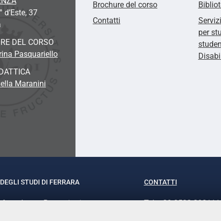
ENZA
Brochure del corso
Biblio
° d’Este, 37
Contatti
Serviz
a
per st
RE DEL CORSO
studen
rina Pasquariello
Disabi
DATTICA
ella Maranini
DEGLI STUDI DI FERRARA
CONTATTI
rof.ssa Laura Ramaciotti
Tel. +39 0532 293111
o Ariosto, 35 - 44121 Ferrara
Fax. +39 0532 29303