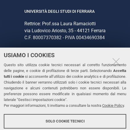
UNIVERSITÀ DEGLI STUDI DI FERRARA
Rettrice: Prof.ssa Laura Ramaciotti
via Ludovico Ariosto, 35 - 44121 Ferrara
C.F. 80007370382 - P.IVA 00434690384
USIAMO I COOKIES
CONTATTI
Questo sito utilizza cookie tecnici necessari al corretto funzionamento
Tel. +39 0532 293111
delle pagine, e cookie di profilazione di terze parti. Selezionando
Accetta
Fax. +39 0532 293031
tutti i cookie
si acconsente all’utilizzo dei cookie analytics e di profilazione.
PEC
Chiudendo il banner verranno utilizzati solo i cookie tecnici necessari alla
navigazione e alcuni contenuti potrebbero non essere disponibili. Le
preferenze possono essere modificate in qualsiasi momento dal menu
LINKS
laterale "Gestisci impostazioni cookie".
Per maggiori informazioni, ti invitiamo a consultare la nostra
Cookie Policy
.
Accessibilità
Dichiarazione di accessibilità
SOLO COOKIE TECNICI
Protezione dati personali