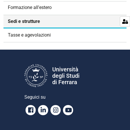
g
Formazione all'estero
a
z
Sedi e strutture
i
o
Tasse e agevolazioni
n
e
Università
degli Studi
di Ferrara
Seguici su
Facebook
Linkedin
Instagram
Youtube