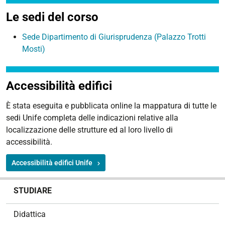
Le sedi del corso
Sede Dipartimento di Giurisprudenza (Palazzo Trotti
Mosti)
Accessibilità edifici
È stata eseguita e pubblicata online la
mappatura di tutte le
sedi Unife
completa delle indicazioni relative alla
localizzazione delle strutture ed al loro livello di
accessibilità.
Accessibilità edifici Unife
N
STUDIARE
a
v
Didattica
i