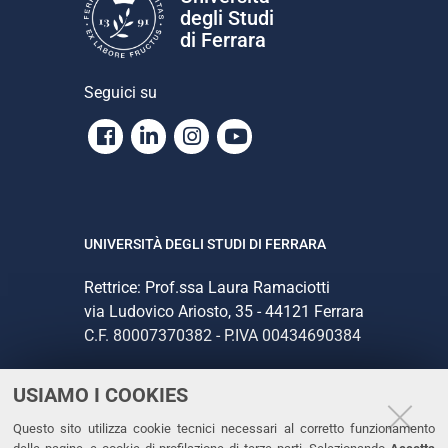
degli Studi
di Ferrara
Seguici su
Facebook
Linkedin
Instagram
Youtube
UNIVERSITÀ DEGLI STUDI DI FERRARA
Rettrice: Prof.ssa Laura Ramaciotti
via Ludovico Ariosto, 35 - 44121 Ferrara
C.F. 80007370382 - P.IVA 00434690384
USIAMO I COOKIES
CONTATTI
Questo sito utilizza cookie tecnici necessari al corretto funzionamento
Tel. +39 0532 293111