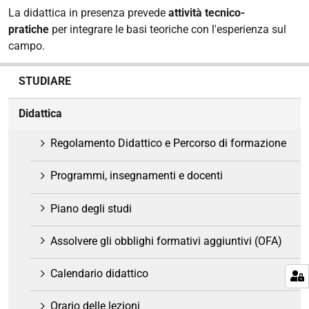
La didattica in presenza prevede
attività tecnico-
pratiche
per integrare le basi teoriche con l'esperienza sul
campo.
N
STUDIARE
a
v
Didattica
i
g
Regolamento Didattico e Percorso di formazione
a
z
Programmi, insegnamenti e docenti
i
o
Piano degli studi
n
e
Assolvere gli obblighi formativi aggiuntivi (OFA)
Calendario didattico
Orario delle lezioni