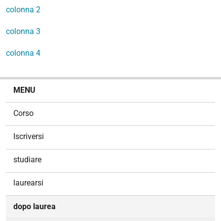
colonna 2
colonna 3
colonna 4
N
MENU
a
v
Corso
i
g
Iscriversi
a
z
studiare
i
o
laurearsi
n
e
dopo laurea