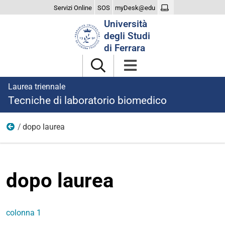
Servizi Online
SOS
myDesk@edu
Cerca
Università
nel
degli Studi
sito
di Ferrara
Laurea triennale
Tecniche di laboratorio biomedico
dopo laurea
menu
dopo laurea
colonna 1