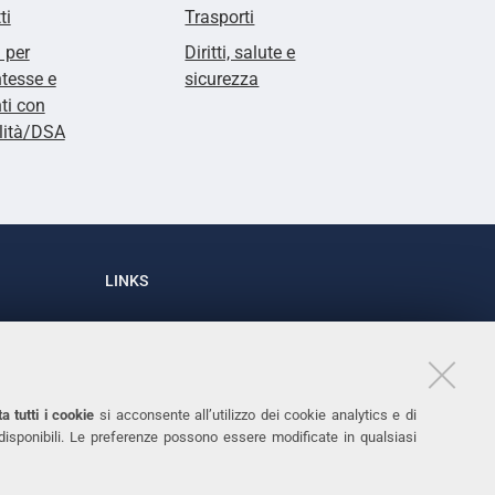
ti
Trasporti
i per
Diritti, salute e
tesse e
sicurezza
ti con
lità/DSA
LINKS
Accessibilità
1
Dichiarazione di accessibilità
Protezione dati personali
a tutti i cookie
si acconsente all’utilizzo dei cookie analytics e di
Cookies
 disponibili. Le preferenze possono essere modificate in qualsiasi