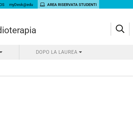
OS
myDesk@edu
AREA RISERVATA STUDENTI
dioterapia
DOPO LA LAUREA