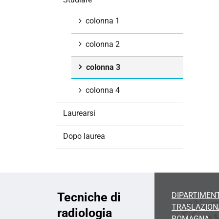
i
o
colonna 1
n
e
colonna 2
colonna 3
colonna 4
Laurearsi
Dopo laurea
Tecniche di
DIPARTIMENT
TRASLAZIONA
radiologia
ROMAGNA