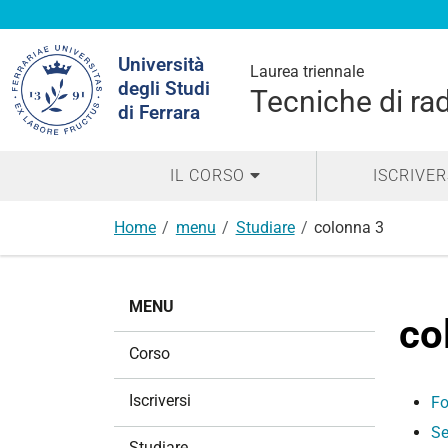
Cerca
Università
nel
Laurea triennale
degli Studi
sito
Tecniche di ra
di Ferrara
IL CORSO
ISCRIVER
Home
menu
Studiare
colonna 3
N
MENU
a
co
v
Corso
i
g
Iscriversi
Fo
a
Se
z
Studiare