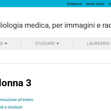
Redazione
Servizi Online
S
diologia medica, per immagini e ra
SI
STUDIARE
LAUREARSI
lonna 3
rmazione all'estero
di e strutture