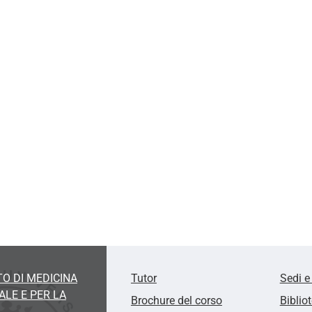
O DI MEDICINA
Tutor
Sedi e
LE E PER LA
Brochure del corso
Biblio