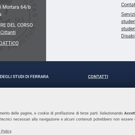
Contat
i Mortara 64/b
a
Serviz
studen
RE DEL CORSO
studen
Cittanti
Disabi
DATTICO
DEGLI STUDI DI FERRARA
CONTATTI
rof.ssa Laura Ramaciotti
Tel. +39 0532 293111
o Ariosto, 35 - 44121 Ferrara
Fax. +39 0532 29303
370382 - P.IVA 00434690384
PEC
mento delle pagine, e cookie di profilazione di terze parti. Selezionando
Accett
ie tecnici necessari alla navigazione e alcuni contenuti potrebbero non essere
 Policy
.