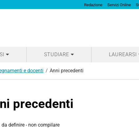
Redazione
Servizi Online
S
SI
STUDIARE
LAUREARSI
egnamenti e docenti
Anni precedenti
ni precedenti
 da definire - non compilare