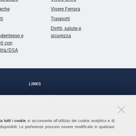
teche
Vivere Ferrara
ti
Trasporti
i
Diritti, salute e
udentesse e
sicurezza
ti con
lità/DSA
LINKS
Accessibilità
1
Dichiarazione di accessibilità
Protezione dati personali
a tutti i cookie
si acconsente all’utilizzo dei cookie analytics e di
Cookies
 disponibili. Le preferenze possono essere modificate in qualsiasi