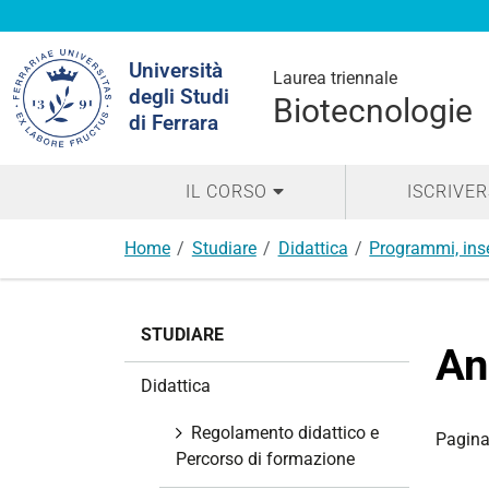
Cerca
Università
nel
Laurea triennale
degli Studi
sito
Biotecnologie
di Ferrara
IL CORSO
ISCRIVER
Home
Studiare
Didattica
Programmi, ins
N
STUDIARE
a
An
v
Didattica
i
g
Regolamento didattico e
Pagina
a
Percorso di formazione
z