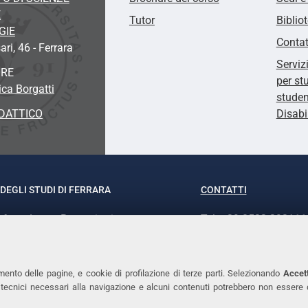
E
Tutor
Biblio
GIE
Contat
ari, 46 - Ferrara
Serviz
ORE
per st
ca Borgatti
studen
DATTICO
Disabi
DEGLI STUDI DI FERRARA
CONTATTI
rof.ssa Laura Ramaciotti
Tel. +39 0532 293111
o Ariosto, 35 - 44121 Ferrara
Fax. +39 0532 29303
370382 - P.IVA 00434690384
PEC
mento delle pagine, e cookie di profilazione di terze parti. Selezionando
Accett
ie tecnici necessari alla navigazione e alcuni contenuti potrebbero non essere