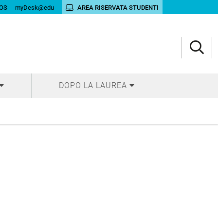
OS
myDesk@edu
AREA RISERVATA STUDENTI
DOPO LA LAUREA