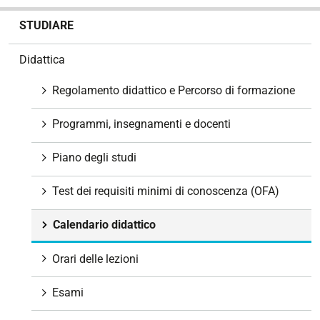
N
STUDIARE
a
v
Didattica
i
g
Regolamento didattico e Percorso di formazione
a
z
Programmi, insegnamenti e docenti
i
o
Piano degli studi
n
e
Test dei requisiti minimi di conoscenza (OFA)
Calendario didattico
Orari delle lezioni
Esami