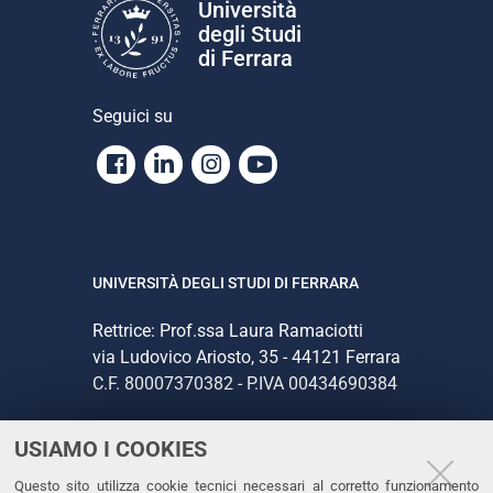
Università
degli Studi
di Ferrara
Seguici su
Facebook
Linkedin
Instagram
Youtube
UNIVERSITÀ DEGLI STUDI DI FERRARA
Rettrice: Prof.ssa Laura Ramaciotti
via Ludovico Ariosto, 35 - 44121 Ferrara
C.F. 80007370382 - P.IVA 00434690384
USIAMO I COOKIES
CONTATTI
Questo sito utilizza cookie tecnici necessari al corretto funzionamento