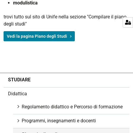
modulistica
trovi tutto sul sito di Unife nella sezione "Compilare il piano
degli studi"
Vedi la pagina Piano degli Studi
N
STUDIARE
a
v
Didattica
i
g
Regolamento didattico e Percorso di formazione
a
z
Programmi, insegnamenti e docenti
i