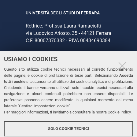
UNIVERSITÀ DEGLI STUDI DI FERRARA
Rettrice: Prof.ssa Laura Ramaciotti
via Ludovico Ariosto, 35 - 44121 Ferrara
C.F. 80007370382 - P.IVA 00434690384
USIAMO I COOKIES
CONTATTI
Questo sito utilizza cookie tecnici necessari al corretto funzionamento
Tel. +39 0532 293111
delle pagine, e cookie di profilazione di terze parti. Selezionando
Accetta
Fax. +39 0532 293031
tutti i cookie
si acconsente all’utilizzo dei cookie analytics e di profilazione.
PEC
Chiudendo il banner verranno utilizzati solo i cookie tecnici necessari alla
navigazione e alcuni contenuti potrebbero non essere disponibili. Le
preferenze possono essere modificate in qualsiasi momento dal menu
LINKS
laterale "Gestisci impostazioni cookie".
Per maggiori informazioni, ti invitiamo a consultare la nostra
Cookie Policy
.
Accessibilità
Dichiarazione di accessibilità
SOLO COOKIE TECNICI
Protezione dati personali