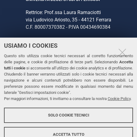
Rettrice: Prof.ssa Laura Ramaciotti
via Ludovico Ariosto, 35 - 44121 Ferrara
C.F. 80007370382 - P.IVA 00434690384
USIAMO I COOKIES
CONTATTI
Questo sito utilizza cookie tecnici necessari al corretto funzionamento
Tel. +39 0532 293111
delle pagine, e cookie di profilazione di terze parti. Selezionando
Accetta
Fax. +39 0532 293031
tutti i cookie
si acconsente all’utilizzo dei cookie analytics e di profilazione.
PEC
Chiudendo il banner verranno utilizzati solo i cookie tecnici necessari alla
navigazione e alcuni contenuti potrebbero non essere disponibili. Le
preferenze possono essere modificate in qualsiasi momento dal menu
LINKS
laterale "Gestisci impostazioni cookie".
Per maggiori informazioni, ti invitiamo a consultare la nostra
Cookie Policy
.
Accessibilità
Dichiarazione di accessibilità
SOLO COOKIE TECNICI
Protezione dati personali
Cookies
ACCETTA TUTTO