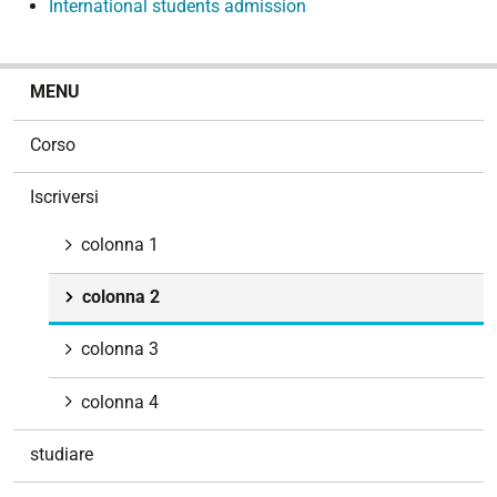
International students admission
N
MENU
a
v
Corso
i
g
Iscriversi
a
z
colonna 1
i
o
colonna 2
n
e
colonna 3
colonna 4
studiare