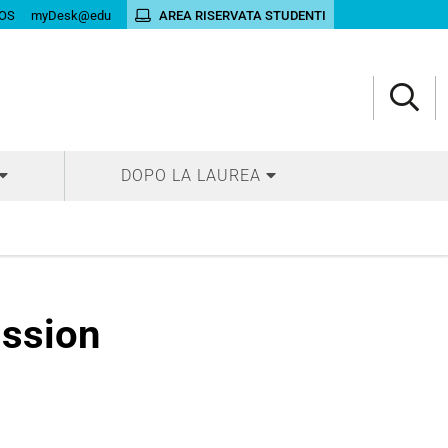
OS
myDesk@edu
AREA RISERVATA STUDENTI
DOPO LA LAUREA
ission