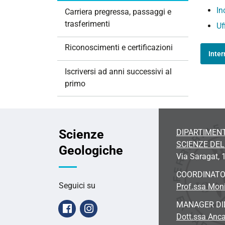
i
In
Carriera pregressa, passaggi e
o
trasferimenti
Uf
n
e
Riconoscimenti e certificazioni
Inte
Iscriversi ad anni successivi al
primo
Scienze
DIPARTIMENT
SCIENZE DE
Geologiche
Via Saragat, 1
COORDINAT
Seguici su
Prof.ssa Moni
MANAGER DI
Facebook
Instagram
Dott.ssa Anc