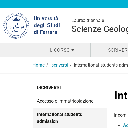
Cerca
Università
nel
Laurea triennale
degli Studi
sito
Scienze Geolo
di Ferrara
IL CORSO
ISCRIVER
Home
Iscriversi
International students adm
N
ISCRIVERSI
a
In
v
Accesso e immatricolazione
i
g
International students
Incomi
a
admission
Ad
z