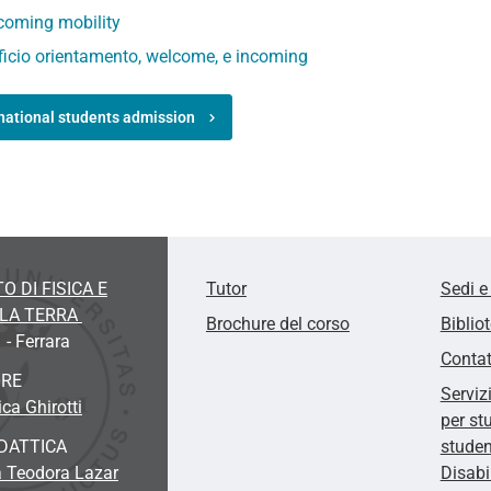
coming mobility
ficio orientamento, welcome, e incoming
rnational students admission
O DI FISICA E
Tutor
Sedi e
LLA TERRA
Brochure del corso
Biblio
 - Ferrara
Contat
ORE
Serviz
ca Ghirotti
per st
DATTICA
studen
a Teodora Lazar
Disabi