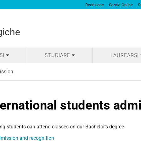
Redazione
Servizi Online
S
giche
SI
STUDIARE
LAUREARSI
ission
ternational students adm
ng students can attend classes on our Bachelor's degree
mission and recognition