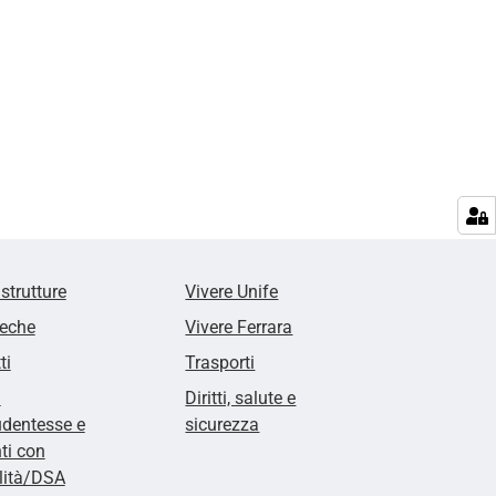
 strutture
Vivere Unife
teche
Vivere Ferrara
ti
Trasporti
i
Diritti, salute e
udentesse e
sicurezza
ti con
lità/DSA