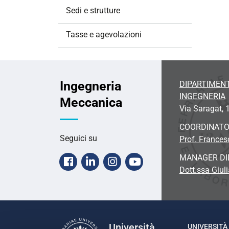
Sedi e strutture
Tasse e agevolazioni
Ingegneria
DIPARTIMENT
INGEGNERIA
Meccanica
Via Saragat, 
COORDINAT
Seguici su
Prof. Frances
MANAGER DI
Facebook
Linkedin
Instagram
Youtube
Dott.ssa Giul
Università
UNIVERSITÀ 