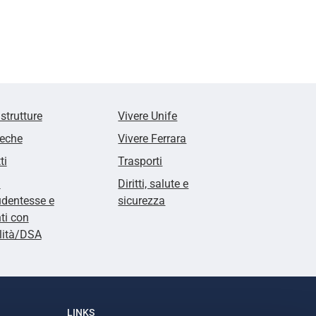
 strutture
Vivere Unife
teche
Vivere Ferrara
ti
Trasporti
i
Diritti, salute e
udentesse e
sicurezza
ti con
lità/DSA
LINKS