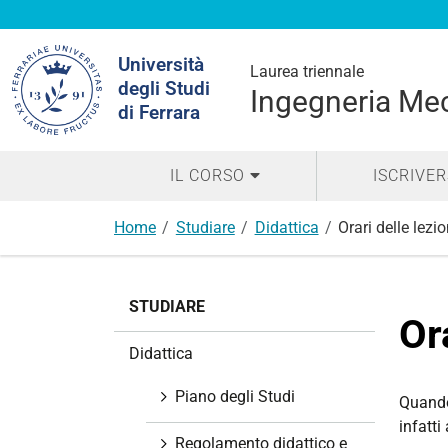
Cerca
Università
nel
Laurea triennale
degli Studi
sito
Ingegneria Me
di Ferrara
IL CORSO
ISCRIVER
Home
Studiare
Didattica
Orari delle lezio
N
STUDIARE
a
Or
v
Didattica
i
g
Piano degli Studi
Quando
a
infatti
z
Regolamento didattico e