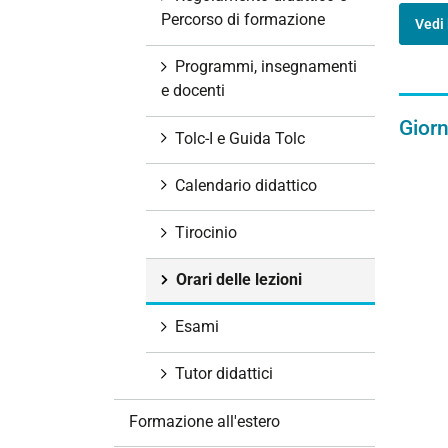
i
Percorso di formazione
Vedi 
o
n
Programmi, insegnamenti
e
e docenti
Giorn
Tolc-I e Guida Tolc
Calendario didattico
Tirocinio
Orari delle lezioni
Esami
Tutor didattici
Formazione all'estero