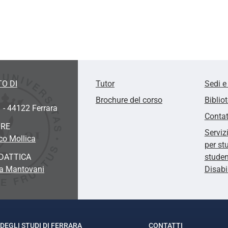
O DI
Tutor
Sedi e
Brochure del corso
Biblio
1 - 44122 Ferrara
Contat
ORE
Serviz
co Mollica
per st
DATTICA
studen
ia Mantovani
Disabi
DEGLI STUDI DI FERRARA
CONTATTI