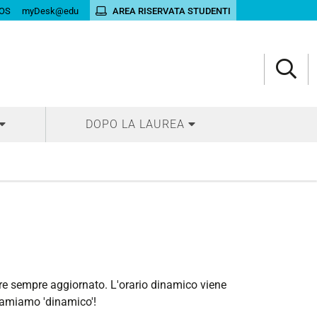
OS
myDesk@edu
AREA RISERVATA STUDENTI
DOPO LA LAUREA
re sempre aggiornato. L'orario dinamico viene
chiamiamo 'dinamico'!