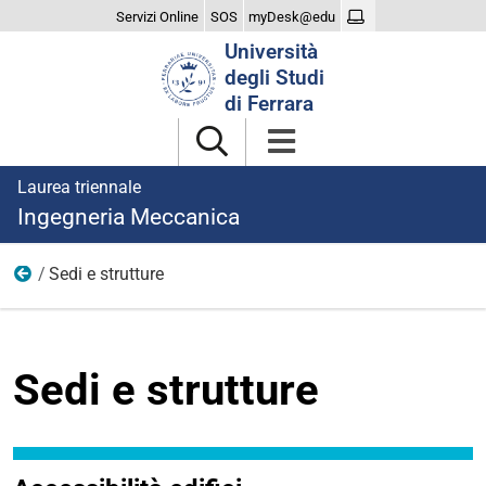
Servizi Online
SOS
myDesk@edu
Cerca
Università
nel
degli Studi
sito
di Ferrara
Laurea triennale
Ingegneria Meccanica
Sedi e strutture
Studiare
Sedi e strutture