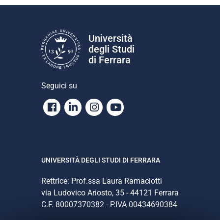
e
Università
degli Studi
di Ferrara
Seguici su
Facebook
Linkedin
Instagram
Youtube
UNIVERSITÀ DEGLI STUDI DI FERRARA
Rettrice: Prof.ssa Laura Ramaciotti
via Ludovico Ariosto, 35 - 44121 Ferrara
C.F. 80007370382 - P.IVA 00434690384