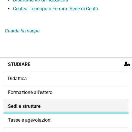
Centec: Tecnopolo Ferrara- Sede di Cento
Guarda la mappa
N
STUDIARE
a
v
Didattica
i
g
Formazione all'estero
a
z
Sedi e strutture
i
o
Tasse e agevolazioni
n