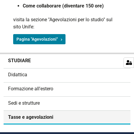
Come collaborare (diventare 150 ore)
visita la sezione "Agevolazioni per lo studio" sul
sito Unife:
Pagina "Agevolazioni"
N
STUDIARE
a
v
Didattica
i
g
Formazione all'estero
a
z
Sedi e strutture
i
o
Tasse e agevolazioni
n
e