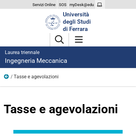
Servizi Online
SOS
myDesk@edu
Cerca
Università
nel
degli Studi
sito
di Ferrara
Laurea triennale
Ingegneria Meccanica
Tasse e agevolazioni
Studiare
Tasse e agevolazioni