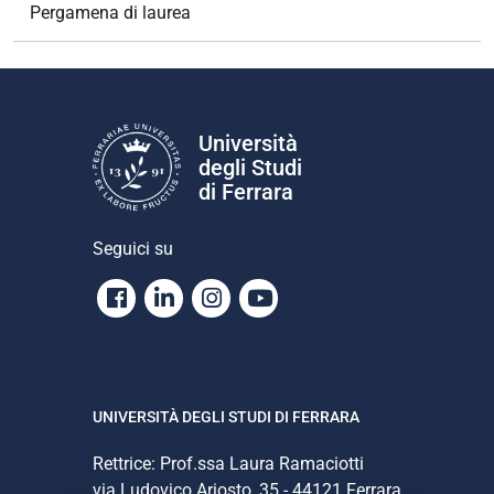
o
Pergamena di laurea
n
e
Università
degli Studi
di Ferrara
Seguici su
Facebook
Linkedin
Instagram
Youtube
UNIVERSITÀ DEGLI STUDI DI FERRARA
Rettrice: Prof.ssa Laura Ramaciotti
via Ludovico Ariosto, 35 - 44121 Ferrara