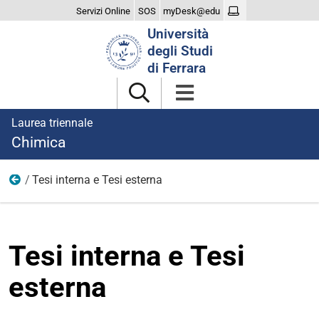
Servizi Online
SOS
myDesk@edu
Cerca
Università
nel
degli Studi
sito
di Ferrara
Laurea triennale
Chimica
Tesi interna e Tesi esterna
Laurearsi
Tesi interna e Tesi
esterna