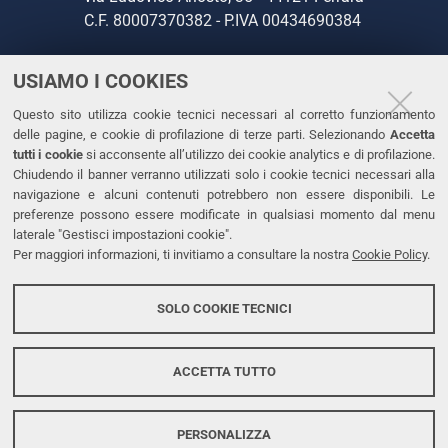
C.F. 80007370382 - P.IVA 00434690384
USIAMO I COOKIES
CONTATTI
Questo sito utilizza cookie tecnici necessari al corretto funzionamento
Tel. +39 0532 293111
delle pagine, e cookie di profilazione di terze parti. Selezionando
Accetta
Fax. +39 0532 293031
tutti i cookie
si acconsente all’utilizzo dei cookie analytics e di profilazione.
PEC
Chiudendo il banner verranno utilizzati solo i cookie tecnici necessari alla
navigazione e alcuni contenuti potrebbero non essere disponibili. Le
preferenze possono essere modificate in qualsiasi momento dal menu
LINKS
laterale "Gestisci impostazioni cookie".
Per maggiori informazioni, ti invitiamo a consultare la nostra
Cookie Policy
.
Accessibilità
Dichiarazione di accessibilità
SOLO COOKIE TECNICI
Protezione dati personali
Cookies
ACCETTA TUTTO
PERSONALIZZA
Copyright @ 2026, Università di Ferrara