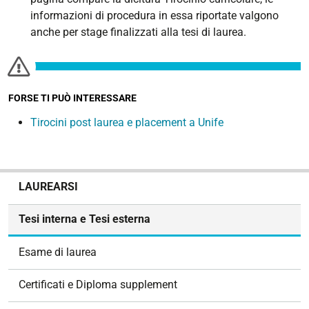
informazioni di procedura in essa riportate valgono
anche per stage finalizzati alla tesi di laurea.
FORSE TI PUÒ INTERESSARE
Tirocini post laurea e placement a Unife
N
LAUREARSI
a
v
Tesi interna e Tesi esterna
i
g
Esame di laurea
a
z
Certificati e Diploma supplement
i