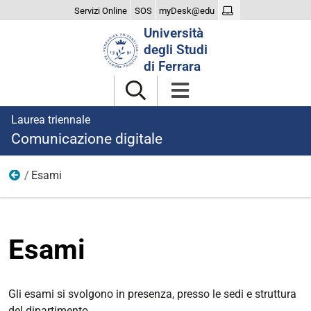
Servizi Online
SOS
myDesk@edu
Cerca
Università
nel
degli Studi
sito
di Ferrara
Laurea triennale
Comunicazione digitale
Esami
Didattica
Esami
Gli esami si svolgono in presenza, presso le sedi e struttura
del dipartimento.