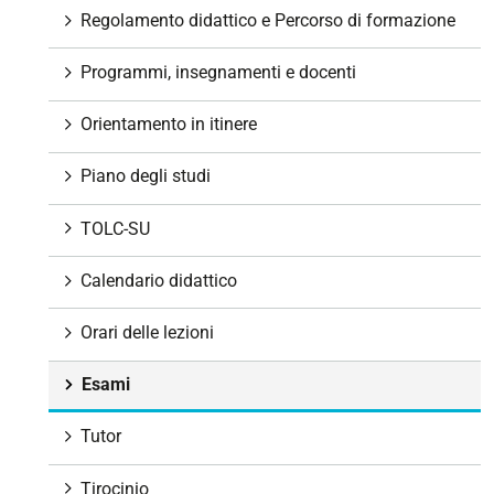
g
Regolamento didattico e Percorso di formazione
a
z
Programmi, insegnamenti e docenti
i
o
Orientamento in itinere
n
e
Piano degli studi
TOLC-SU
Calendario didattico
Orari delle lezioni
Esami
Tutor
Tirocinio