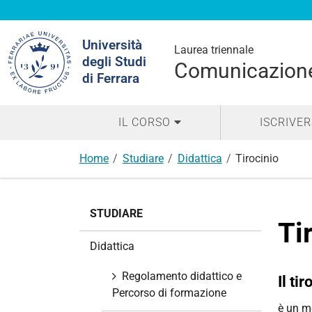
Cerca
Università
nel
Laurea triennale
degli Studi
sito
Comunicazione
di Ferrara
IL CORSO
ISCRIVER
Home
Studiare
Didattica
Tirocinio
N
STUDIARE
a
Ti
v
Didattica
i
g
Regolamento didattico e
Il ti
a
Percorso di formazione
z
è un m