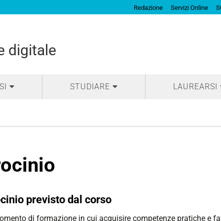
Redazione
Servizi Online
S
 digitale
SI
STUDIARE
LAUREARSI
rocinio
rocinio previsto dal corso
omento di formazione in cui acquisire competenze pratiche e fa