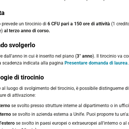
ta
o prevede un tirocinio di
6 CFU pari a 150 ore di attività
(1 credit
e)
al terzo anno di corso.
do svolgerlo
re dall'anno in cui è inserito nel piano (
3° anno
). Il tirocinio va 
la scadenza indicata alla pagina
Presentare domanda di laurea
ogie di tirocinio
 al luogo di svolgimento del tirocinio, è possibile distinguerne d
re di attivazione:
terno
se svolto presso strutture interne al dipartimento o in uffic
terno
se svolto in azienda esterna a Unife. Puoi proporre tu un'a
l'estero
se svolto in paesi europei o extraeuropei all'interno o a