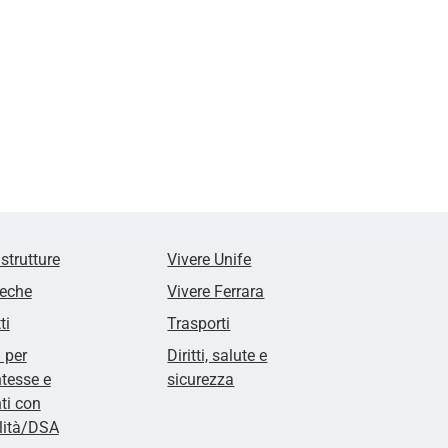
 strutture
Vivere Unife
teche
Vivere Ferrara
ti
Trasporti
i per
Diritti, salute e
tesse e
sicurezza
ti con
lità/DSA