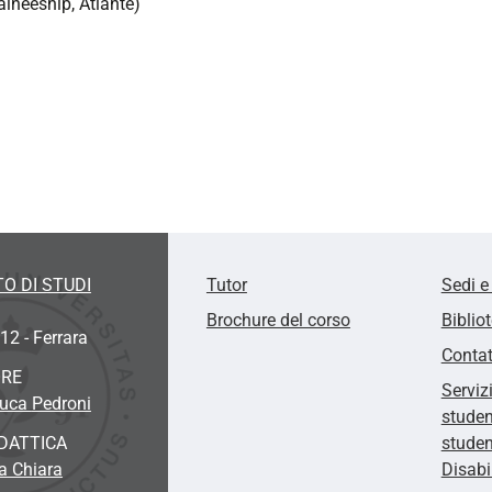
aineeship, Atlante)
O DI STUDI
Tutor
Sedi e
Brochure del corso
Biblio
12 - Ferrara
Contat
ORE
Serviz
Luca
Pedroni
studen
DATTICA
studen
a Chiara
Disabi