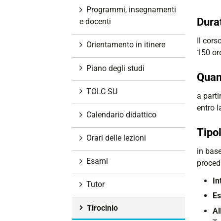
i
Programmi, insegnamenti
o
Dura
e docenti
n
Il cors
e
Orientamento in itinere
150 or
Piano degli studi
Quan
TOLC-SU
a parti
entro 
Calendario didattico
Tipol
Orari delle lezioni
in base
Esami
procedu
In
Tutor
Es
Tirocinio
Al