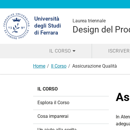
Cerca
Università
nel
Laurea triennale
degli Studi
sito
Design del Prod
di Ferrara
IL CORSO
ISCRIVER
Home
Il Corso
Assicurazione Qualità
N
IL CORSO
a
As
v
Esplora il Corso
i
g
Cosa imparerai
In Ate
a
adeguat
z
Un aiuto alla scelta