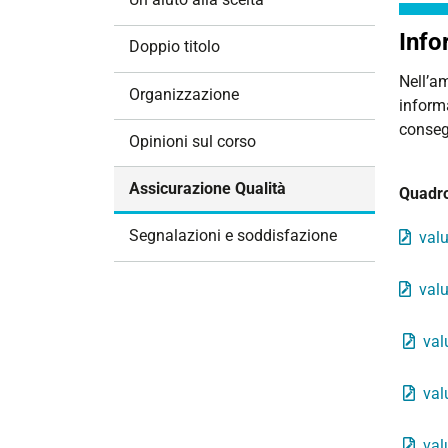
i
Info
o
Doppio titolo
n
Nell’am
e
Organizzazione
informa
conseg
Opinioni sul corso
Assicurazione Qualità
Quadr
Segnalazioni e soddisfazione
valu
valu
val
val
val