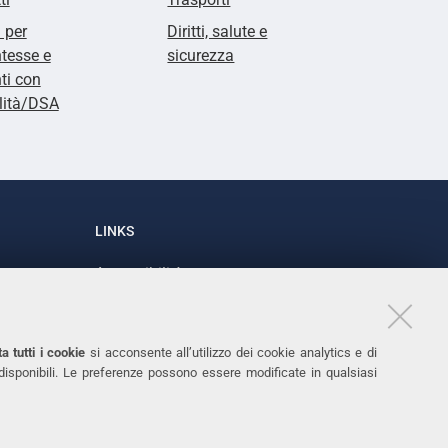
i per
Diritti, salute e
tesse e
sicurezza
ti con
lità/DSA
LINKS
Accessibilità
1
Dichiarazione di accessibilità
Protezione dati personali
a tutti i cookie
si acconsente all’utilizzo dei cookie analytics e di
Cookies
 disponibili. Le preferenze possono essere modificate in qualsiasi