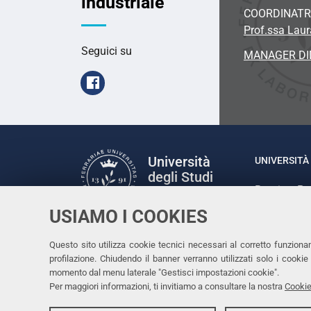
industriale
COORDINATR
Prof.ssa Laura
Seguici su
MANAGER DI
Facebook
Università
UNIVERSITÀ 
degli Studi
Rettrice: P
di Ferrara
via Ludovic
USIAMO I COOKIES
C.F. 80007
Seguici su
Questo sito utilizza cookie tecnici necessari al corretto funziona
Facebook
Linkedin
Instagram
Youtube
profilazione. Chiudendo il banner verranno utilizzati solo i cook
momento dal menu laterale "Gestisci impostazioni cookie".
Per maggiori informazioni, ti invitiamo a consultare la nostra
Cookie