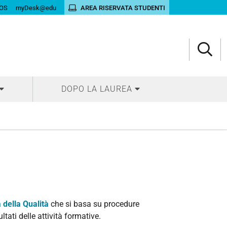
OS
myDesk@edu
AREA RISERVATA STUDENTI
DOPO LA LAUREA
 della Qualità
che si basa su procedure
tati delle attività formative.