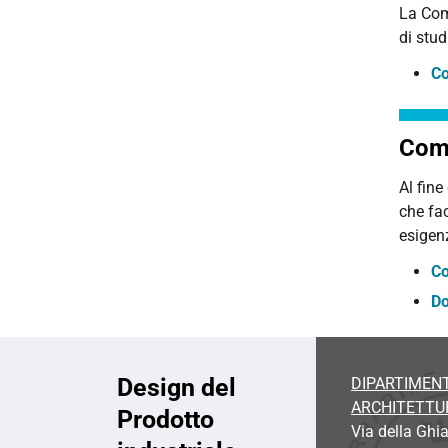
La Comm
di stud
Co
Comi
Al fine
che fac
esigenz
Co
Do
Design del
DIPARTIMENT
ARCHITETTU
Prodotto
Via della Ghia