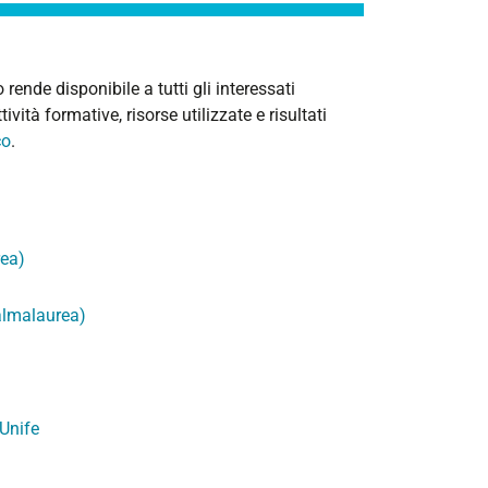
rende disponibile a tutti gli interessati
vità formative, risorse utilizzate e risultati
co
.
rea)
 almalaurea)
 Unife