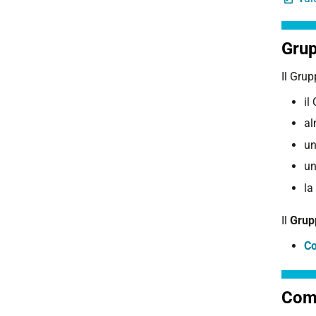
Grup
Il Gru
il
al
un
un
la
Il
Grup
Co
Comm