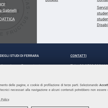
ICE
Serviz
 Gabrielli
studen
DATTICA
studen
Disabi
DEGLI STUDI DI FERRARA
CONTATTI
rof.ssa Laura Ramaciotti
Tel. +39 0532 293111
o Ariosto, 35 - 44121 Ferrara
Fax. +39 0532 29303
370382 - P.IVA 00434690384
PEC
mento delle pagine, e cookie di profilazione di terze parti. Selezionando
Accett
ie tecnici necessari alla navigazione e alcuni contenuti potrebbero non essere
 Policy
.