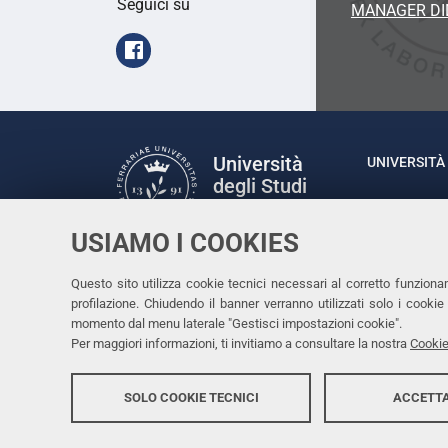
Seguici su
MANAGER DI
Facebook
Università
UNIVERSITÀ 
degli Studi
Rettrice: P
di Ferrara
via Ludovic
USIAMO I COOKIES
C.F. 80007
Seguici su
Questo sito utilizza cookie tecnici necessari al corretto funziona
Facebook
Linkedin
Instagram
Youtube
profilazione. Chiudendo il banner verranno utilizzati solo i cook
momento dal menu laterale "Gestisci impostazioni cookie".
Per maggiori informazioni, ti invitiamo a consultare la nostra
Cookie
SOLO COOKIE TECNICI
ACCETTA
Copyright @ 2026, Università di Ferrara