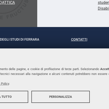
DATTICA
studen
Disabi
DEGLI STUDI DI FERRARA
CONTATTI
rof.ssa Laura Ramaciotti
Tel. +39 0532 293111
o Ariosto, 35 - 44121 Ferrara
Fax. +39 0532 29303
370382 - P.IVA 00434690384
PEC
mento delle pagine, e cookie di profilazione di terze parti. Selezionando
Accett
ie tecnici necessari alla navigazione e alcuni contenuti potrebbero non essere
 Policy
.
 TUTTO
PERSONALIZZA