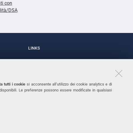
ti con
lità/DSA
LINKS
Accessibilità
1
Dichiarazione di accessibilità
Protezione dati personali
a tutti i cookie
si acconsente all’utilizzo dei cookie analytics e di
Cookies
 disponibili. Le preferenze possono essere modificate in qualsiasi