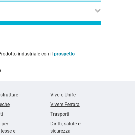
Prodotto industriale
con il
prospetto
e
 strutture
Vivere Unife
teche
Vivere Ferrara
ti
Trasporti
i per
Diritti, salute e
tesse e
sicurezza