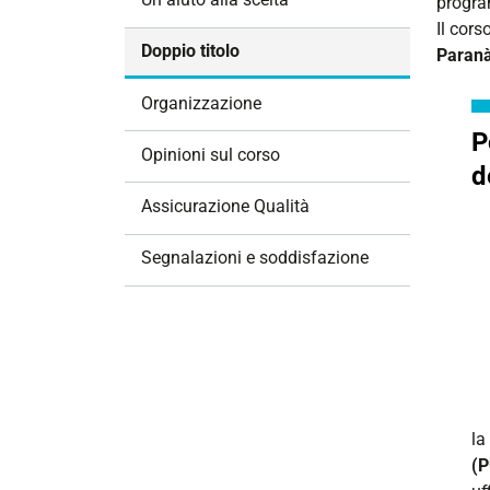
program
i
Il cors
o
Doppio titolo
Paranà
n
e
Organizzazione
P
Opinioni sul corso
d
Assicurazione Qualità
Segnalazioni e soddisfazione
la
(