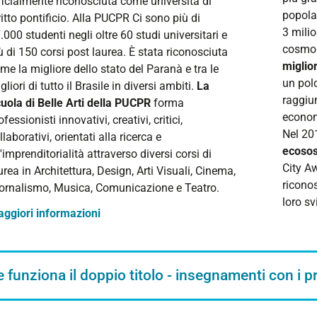
ficialmente riconosciuta come università di
popolaz
ritto pontificio. Alla PUCPR Ci sono più di
3 mili
.000 studenti negli oltre 60 studi universitari e
cosmopo
ù di 150 corsi post laurea. È stata riconosciuta
miglior
me la migliore dello stato del Paranà e tra le
un polo
gliori di tutto il Brasile in diversi ambiti.
La
raggiun
uola di Belle Arti della PUCPR
forma
econom
ofessionisti innovativi, creativi, critici,
Nel 20
llaborativi, orientati alla ricerca e
ecosos
l'imprenditorialità attraverso diversi corsi di
City Aw
urea in Architettura, Design, Arti Visuali, Cinema,
riconos
ornalismo, Musica, Comunicazione e Teatro.
loro sv
ggiori informazioni
funziona il doppio titolo - insegnamenti con i 