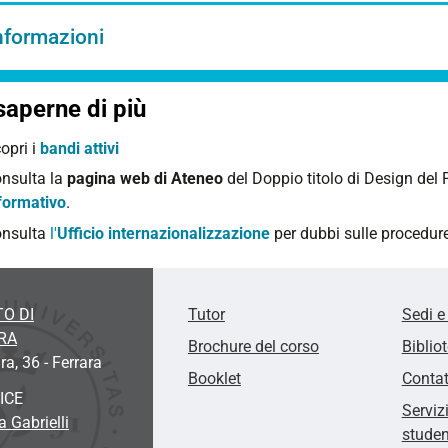
nformazioni
saperne di più
opri i
bandi attivi
nsulta la
pagina web di Ateneo
del Doppio titolo di Design del 
formativo
.
nsulta
l'
Ufficio internazionalizzazione
per dubbi sulle procedur
O DI
Tutor
Sedi e
RA
Brochure del corso
Biblio
ra, 36 - Ferrara
Booklet
Contat
ICE
Serviz
 Gabrielli
studen