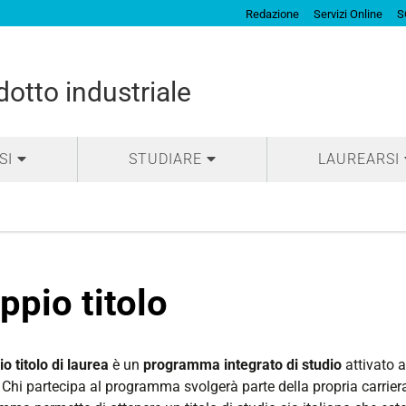
Redazione
Servizi Online
S
otto industriale
SI
STUDIARE
LAUREARSI
ppio titolo
o titolo di laurea
è un
programma integrato di studio
attivato 
 Chi partecipa al programma svolgerà parte della propria carriera 