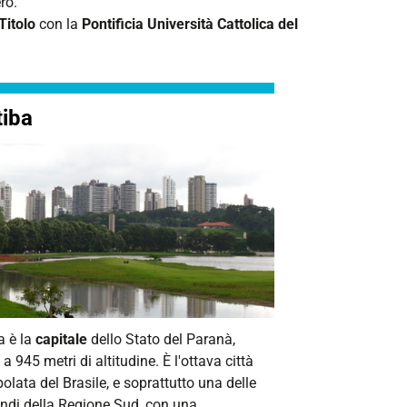
ero.
Titolo
con la
Pontificia Università Cattolica del
tiba
a è la
capitale
dello Stato del Paranà,
 a 945 metri di altitudine. È l'ottava città
olata del Brasile, e soprattutto una delle
andi della Regione Sud, con una