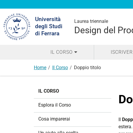
Cerca
Università
nel
Laurea triennale
degli Studi
sito
Design del Prod
di Ferrara
IL CORSO
ISCRIVER
Home
Il Corso
Doppio titolo
N
IL CORSO
a
Do
v
Esplora il Corso
i
g
Cosa imparerai
Il
Doppi
a
estera.
z
Un aiuto alla scelta