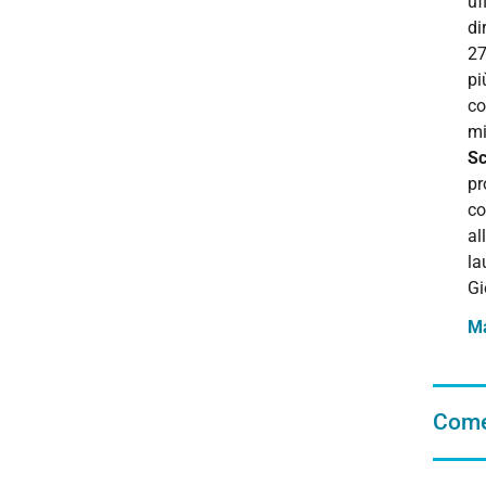
uf
di
27
pi
co
mi
Sc
pr
co
al
la
Gi
Ma
Come 