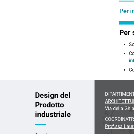
Per i
Per 
Sc
Co
in
Co
Design del
DIPARTIMENT
ARCHITETTU
Prodotto
Via della Ghia
industriale
COORDINATR
Prof.ssa Laura