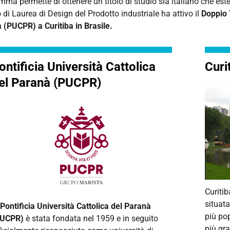
ma permette di ottenere un titolo di studio sia italiano che est
o di Laurea di Design del Prodotto industriale ha attivo il
Doppio 
 (PUCPR) a Curitiba in Brasile.
ontificia Università Cattolica
Curi
el Paranà (PUCPR)
Curitib
situata
Pontificia Università Cattolica del Paranà
più pop
PUCPR)
è stata fondata nel 1959 e in seguito
più gr