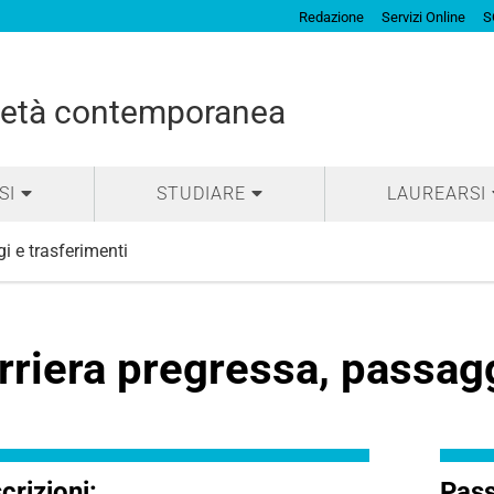
Redazione
Servizi Online
S
cietà contemporanea
SI
STUDIARE
LAUREARSI
i e trasferimenti
rriera pregressa, passagg
scrizioni:
Pass