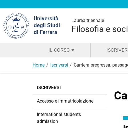
Cerca
Università
nel
Laurea triennale
degli Studi
sito
Filosofia e so
di Ferrara
IL CORSO
ISCRIVER
Home
Iscriversi
Carriera pregressa, passagg
N
ISCRIVERSI
a
Ca
v
Accesso e immatricolazione
i
g
International students
a
admission
z
I