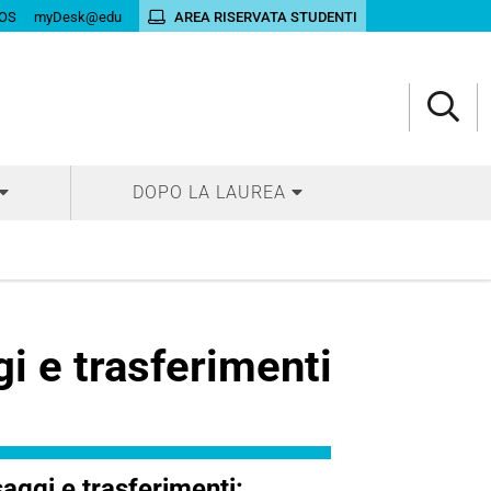
OS
myDesk@edu
AREA RISERVATA STUDENTI
DOPO LA LAUREA
i e trasferimenti
aggi e trasferimenti: