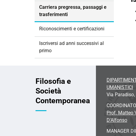
i
Carriera pregressa, passaggi e
o
trasferimenti
n
e
Riconoscimenti e certificazioni
Iscriversi ad anni successivi al
primo
Filosofia e
DIPARTIMENT
UMANISTICI
Società
Via Paradiso, 
Contemporanea
COORDINAT
Prof. Matteo
D'Alfonso
MANAGER DI