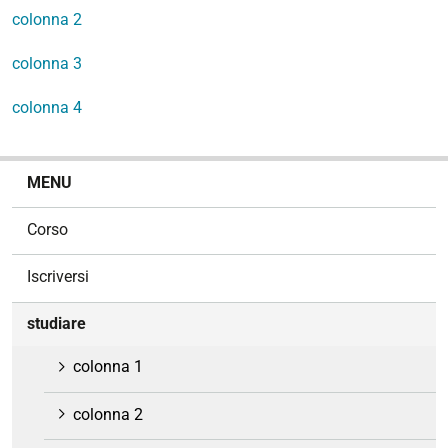
colonna 2
colonna 3
colonna 4
N
MENU
a
v
Corso
i
g
Iscriversi
a
z
studiare
i
o
colonna 1
n
e
colonna 2