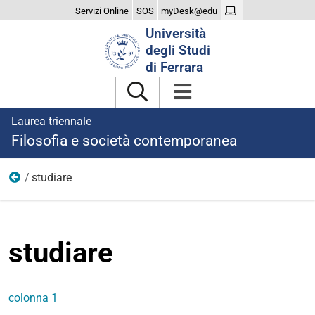
Servizi Online
SOS
myDesk@edu
Cerca
Università
nel
degli Studi
sito
di Ferrara
Laurea triennale
Filosofia e società contemporanea
studiare
menu
studiare
colonna 1