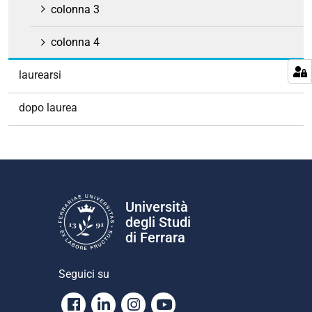
colonna 3
colonna 4
laurearsi
dopo laurea
Università
degli Studi
di Ferrara
Seguici su
Facebook
Linkedin
Instagram
Youtube