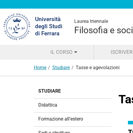
Cerca
Università
nel
Laurea triennale
degli Studi
sito
Filosofia e so
di Ferrara
IL CORSO
ISCRIVER
Home
Studiare
Tasse e agevolazioni
N
STUDIARE
a
Ta
v
Didattica
i
g
Formazione all'estero
a
z
T
Sedi e strutture