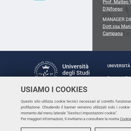
Prof. Matteo
D'Alfonso
MANAGER DI
Dott.ssa Mari
Campana
Università
UNIVERSITÀ 
degli Studi
Rettrice: P
di Ferrara
via Ludovic
USIAMO I COOKIES
C.F. 80007
Seguici su
Questo sito utilizza cookie tecnici necessari al corretto funziona
Facebook
Linkedin
Instagram
Youtube
profilazione. Chiudendo il banner verranno utilizzati solo i cook
momento dal menu laterale "Gestisci impostazioni cookie".
Per maggiori informazioni, ti invitiamo a consultare la nostra
Cookie