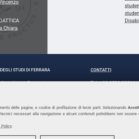
 Vincenzo
studen
studen
DATTICA
Disabi
a Chiara
DEGLI STUDI DI FERRARA
CONTATTI
rof.ssa Laura Ramaciotti
Tel. +39 0532 293111
o Ariosto, 35 - 44121 Ferrara
Fax. +39 0532 29303
370382 - P.IVA 00434690384
PEC
mento delle pagine, e cookie di profilazione di terze parti. Selezionando
Accett
ie tecnici necessari alla navigazione e alcuni contenuti potrebbero non essere
 Policy
.