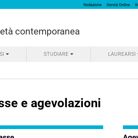
Redazione
Servizi Online
S
cietà contemporanea
SI
STUDIARE
LAUREARSI
sse e agevolazioni
asse
Agev