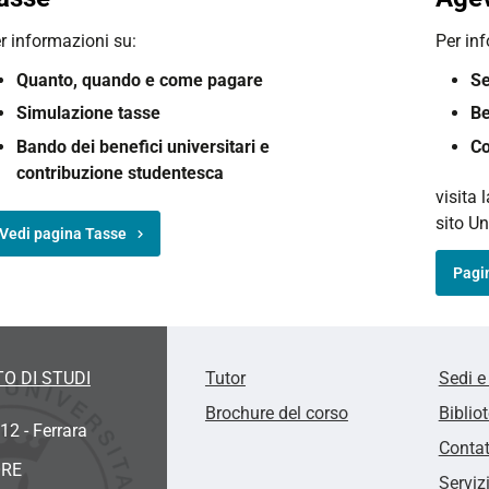
r informazioni su:
Per in
Quanto, q
uando e c
ome pagare
Se
Simulazione tasse
Be
Bando dei benefici universitari e
Co
contribuzione studentesca
visita 
sito Un
Vedi pagina Tasse
Pagi
O DI STUDI
Tutor
Sedi e
Brochure del corso
Biblio
12 - Ferrara
Contat
ORE
Serviz