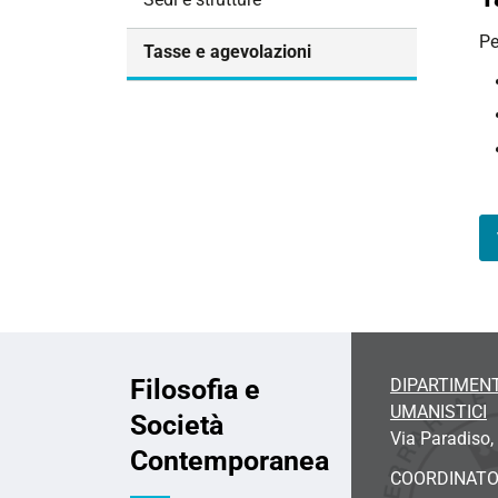
i
Pe
o
Tasse e agevolazioni
n
e
Filosofia e
DIPARTIMENT
UMANISTICI
Società
Via Paradiso, 
Contemporanea
COORDINAT