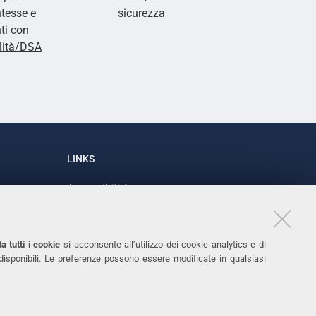
tesse e
sicurezza
ti con
lità/DSA
LINKS
Accessibilità
1
Dichiarazione di accessibilità
Protezione dati personali
a tutti i cookie
si acconsente all’utilizzo dei cookie analytics e di
Cookies
 disponibili. Le preferenze possono essere modificate in qualsiasi