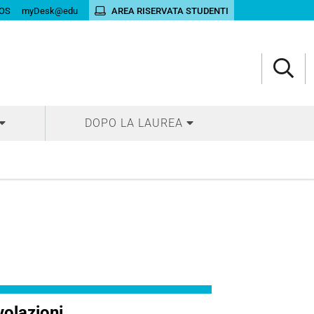
OS
myDesk@edu
AREA RISERVATA STUDENTI
DOPO LA LAUREA
olazioni