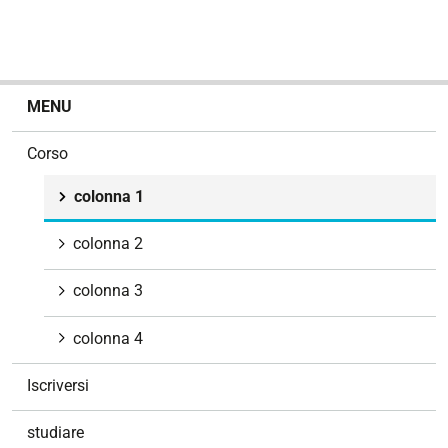
N
MENU
a
v
Corso
i
g
colonna 1
a
z
colonna 2
i
o
colonna 3
n
e
colonna 4
Iscriversi
studiare