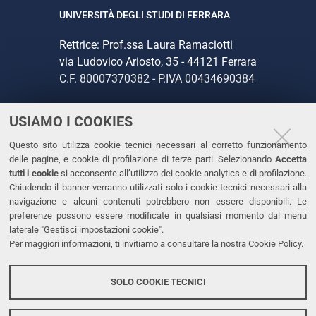
UNIVERSITÀ DEGLI STUDI DI FERRARA
Rettrice: Prof.ssa Laura Ramaciotti
via Ludovico Ariosto, 35 - 44121 Ferrara
C.F. 80007370382 - P.IVA 00434690384
USIAMO I COOKIES
CONTATTI
Questo sito utilizza cookie tecnici necessari al corretto funzionamento
Tel. +39 0532 293111
delle pagine, e cookie di profilazione di terze parti. Selezionando
Accetta
Fax. +39 0532 293031
tutti i cookie
si acconsente all’utilizzo dei cookie analytics e di profilazione.
PEC
Chiudendo il banner verranno utilizzati solo i cookie tecnici necessari alla
navigazione e alcuni contenuti potrebbero non essere disponibili. Le
preferenze possono essere modificate in qualsiasi momento dal menu
LINKS
laterale "Gestisci impostazioni cookie".
Per maggiori informazioni, ti invitiamo a consultare la nostra
Cookie Policy
.
Accessibilità
Dichiarazione di accessibilità
SOLO COOKIE TECNICI
Protezione dati personali