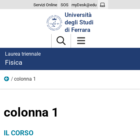
Servizi Online
SOS
myDesk@edu
Cerca
Università
nel
degli Studi
sito
di Ferrara
Laurea triennale
Fisica
colonna 1
Corso
colonna 1
IL CORSO