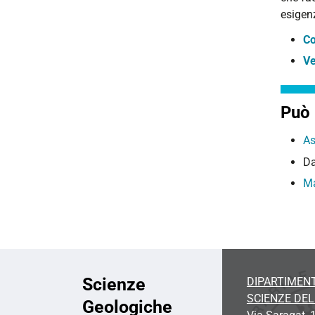
esigenz
Co
Ve
Può 
As
Da
Ma
Scienze
DIPARTIMENT
SCIENZE DE
Geologiche