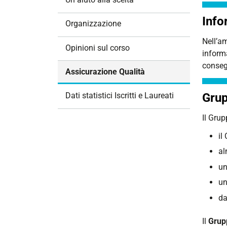
i
Info
o
Organizzazione
n
Nell’am
e
Opinioni sul corso
informa
conseg
Assicurazione Qualità
Dati statistici Iscritti e Laureati
Grup
Il Gru
il
al
un
un
da
Il
Grup