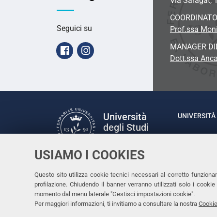
Via Saragat, 1
COORDINAT
Seguici su
Prof.ssa Moni
MANAGER DI
Facebook
Instagram
Dott.ssa Anc
Università
UNIVERSITÀ 
degli Studi
Rettrice: P
di Ferrara
via Ludovic
USIAMO I COOKIES
C.F. 80007
Seguici su
Questo sito utilizza cookie tecnici necessari al corretto funziona
Facebook
Linkedin
Instagram
Youtube
profilazione. Chiudendo il banner verranno utilizzati solo i cook
momento dal menu laterale "Gestisci impostazioni cookie".
Per maggiori informazioni, ti invitiamo a consultare la nostra
Cookie