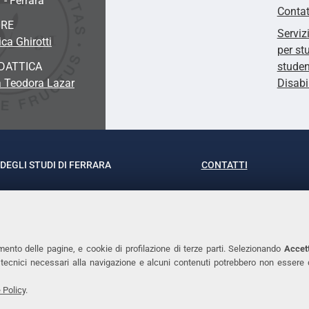
 - Ferrara
Contat
ORE
Serviz
ca Ghirotti
per st
DATTICA
studen
a Teodora Lazar
Disabi
DEGLI STUDI DI FERRARA
CONTATTI
rof.ssa Laura Ramaciotti
Tel. +39 0532 293111
o Ariosto, 35 - 44121 Ferrara
Fax. +39 0532 29303
370382 - P.IVA 00434690384
PEC
mento delle pagine, e cookie di profilazione di terze parti. Selezionando
Accett
ie tecnici necessari alla navigazione e alcuni contenuti potrebbero non essere
 Policy
.