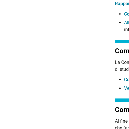
Rappor
Co
Al
in
Comm
La Comm
di stud
Co
Ve
Comi
Al fine
che fac