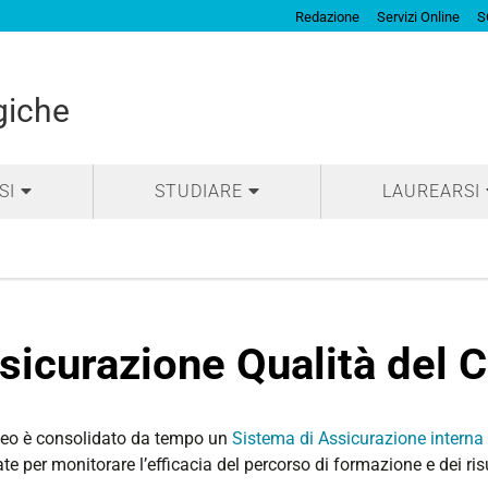
Redazione
Servizi Online
S
giche
SI
STUDIARE
LAUREARSI
sicurazione Qualità del 
neo è consolidato da tempo un
Sistema di Assicurazione interna 
e per monitorare l’efficacia del percorso di formazione e dei risul