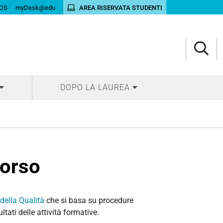
OS
myDesk@edu
AREA RISERVATA STUDENTI
DOPO LA LAUREA
Corso
della Qualità
che si basa su procedure
tati delle attività formative.