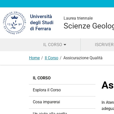
Cerca
Università
nel
Laurea triennale
degli Studi
sito
Scienze Geolo
di Ferrara
IL CORSO
ISCRIVER
Home
Il Corso
Assicurazione Qualità
N
IL CORSO
a
As
v
Esplora il Corso
i
g
Cosa imparerai
In Ate
a
adeguat
z
Un aiuto alla scelta