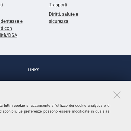
ti
Trasporti
i
Diritti, salute e
udentesse e
sicurezza
ti con
lità/DSA
LINKS
Accessibilità
1
Dichiarazione di accessibilità
Protezione dati personali
a tutti i cookie
si acconsente all’utilizzo dei cookie analytics e di
Cookies
 disponibili. Le preferenze possono essere modificate in qualsiasi