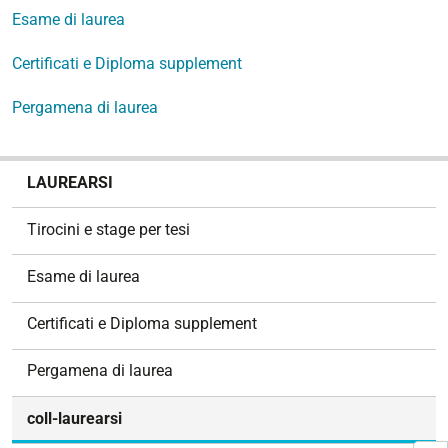
Esame di laurea
Certificati e Diploma supplement
Pergamena di laurea
N
LAUREARSI
a
v
Tirocini e stage per tesi
i
g
Esame di laurea
a
z
Certificati e Diploma supplement
i
o
Pergamena di laurea
n
e
coll-laurearsi