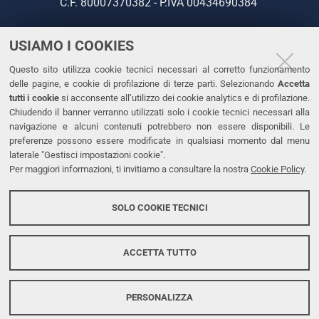
C.F. 80007370382 - P.IVA 00434690384
USIAMO I COOKIES
CONTATTI
Questo sito utilizza cookie tecnici necessari al corretto funzionamento
Tel. +39 0532 293111
delle pagine, e cookie di profilazione di terze parti. Selezionando
Accetta
Fax. +39 0532 293031
tutti i cookie
si acconsente all’utilizzo dei cookie analytics e di profilazione.
PEC
Chiudendo il banner verranno utilizzati solo i cookie tecnici necessari alla
navigazione e alcuni contenuti potrebbero non essere disponibili. Le
preferenze possono essere modificate in qualsiasi momento dal menu
LINKS
laterale "Gestisci impostazioni cookie".
Per maggiori informazioni, ti invitiamo a consultare la nostra
Cookie Policy
.
Accessibilità
Dichiarazione di accessibilità
SOLO COOKIE TECNICI
Protezione dati personali
Cookies
ACCETTA TUTTO
PERSONALIZZA
Copyright @ 2026, Università di Ferrara