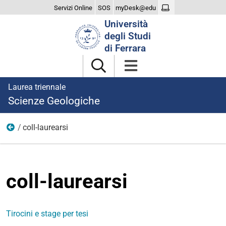
Servizi Online
SOS
myDesk@edu
Cerca
Università
nel
degli Studi
sito
di Ferrara
Laurea triennale
Scienze Geologiche
coll-laurearsi
Laurearsi
coll-laurearsi
Tirocini e stage per tesi