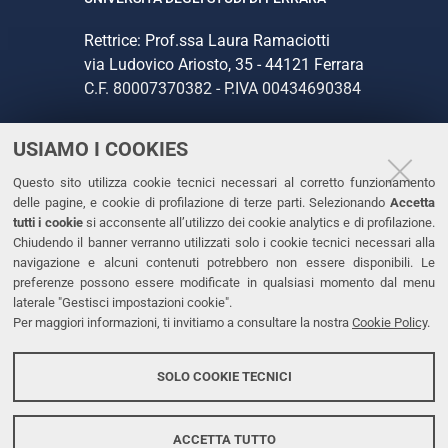
Rettrice: Prof.ssa Laura Ramaciotti
via Ludovico Ariosto, 35 - 44121 Ferrara
C.F. 80007370382 - P.IVA 00434690384
USIAMO I COOKIES
CONTATTI
Questo sito utilizza cookie tecnici necessari al corretto funzionamento
Tel. +39 0532 293111
delle pagine, e cookie di profilazione di terze parti. Selezionando
Accetta
Fax. +39 0532 293031
tutti i cookie
si acconsente all’utilizzo dei cookie analytics e di profilazione.
PEC
Chiudendo il banner verranno utilizzati solo i cookie tecnici necessari alla
navigazione e alcuni contenuti potrebbero non essere disponibili. Le
preferenze possono essere modificate in qualsiasi momento dal menu
LINKS
laterale "Gestisci impostazioni cookie".
Per maggiori informazioni, ti invitiamo a consultare la nostra
Cookie Policy
.
Accessibilità
Dichiarazione di accessibilità
SOLO COOKIE TECNICI
Protezione dati personali
Cookies
ACCETTA TUTTO