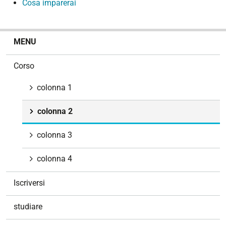
Cosa imparerai
N
MENU
a
v
Corso
i
g
colonna 1
a
z
colonna 2
i
o
colonna 3
n
e
colonna 4
Iscriversi
studiare