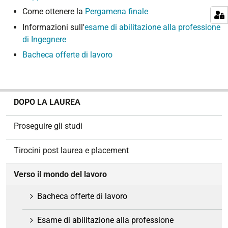
Come ottenere la
Pergamena finale
Informazioni sull'
esame di abilitazione alla professione
di Ingegnere
Bacheca offerte di lavoro
N
DOPO LA LAUREA
a
v
Proseguire gli studi
i
g
Tirocini post laurea e placement
a
z
Verso il mondo del lavoro
i
o
Bacheca offerte di lavoro
n
e
Esame di abilitazione alla professione