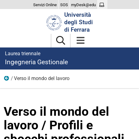
Servizi Online
SOS
myDesk@edu
Cerca
Università
nel
degli Studi
sito
di Ferrara
Laurea triennale
Ingegneria Gestionale
Verso il mondo del lavoro
Dopo la laurea
Verso il mondo del
lavoro / Profili e
sbocchi professionali