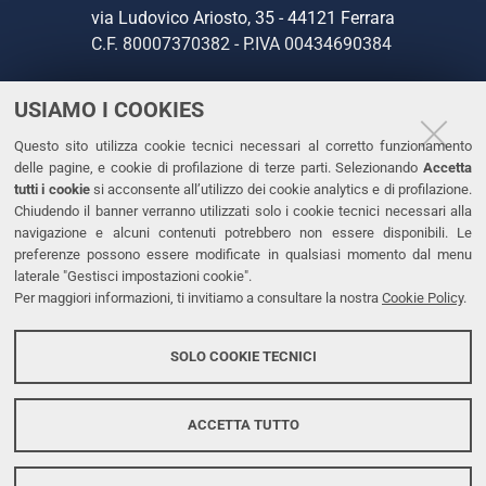
via Ludovico Ariosto, 35 - 44121 Ferrara
C.F. 80007370382 - P.IVA 00434690384
USIAMO I COOKIES
CONTATTI
Questo sito utilizza cookie tecnici necessari al corretto funzionamento
Tel. +39 0532 293111
delle pagine, e cookie di profilazione di terze parti. Selezionando
Accetta
Fax. +39 0532 293031
tutti i cookie
si acconsente all’utilizzo dei cookie analytics e di profilazione.
PEC
Chiudendo il banner verranno utilizzati solo i cookie tecnici necessari alla
navigazione e alcuni contenuti potrebbero non essere disponibili. Le
preferenze possono essere modificate in qualsiasi momento dal menu
LINKS
laterale "Gestisci impostazioni cookie".
Per maggiori informazioni, ti invitiamo a consultare la nostra
Cookie Policy
.
Accessibilità
Dichiarazione di accessibilità
SOLO COOKIE TECNICI
Protezione dati personali
Cookies
ACCETTA TUTTO